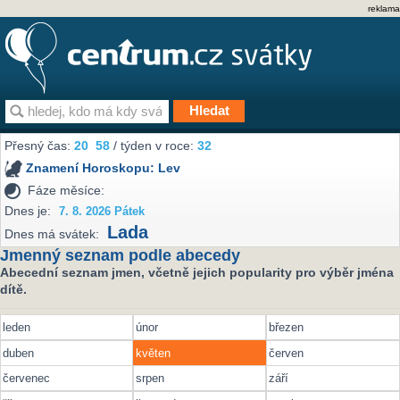
reklama
Přesný čas:
20
58
/ týden v roce:
32
Znamení Horoskopu:
Lev
Fáze měsíce:
Dnes je:
7. 8. 2026 Pátek
Lada
Dnes má svátek:
Jmenný seznam podle abecedy
Abecední seznam jmen, včetně jejich popularity pro výběr jména
dítě.
leden
únor
březen
duben
květen
červen
červenec
srpen
září