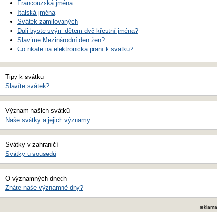
Francouzská jména
Italská jména
Svátek zamilovaných
Dali byste svým dětem dvě křestní jména?
Slavíme Mezinárodní den žen?
Co říkáte na elektronická přání k svátku?
Tipy k svátku
Slavíte svátek?
Význam našich svátků
Naše svátky a jejich významy
Svátky v zahraničí
Svátky u sousedů
O významných dnech
Znáte naše významné dny?
reklama