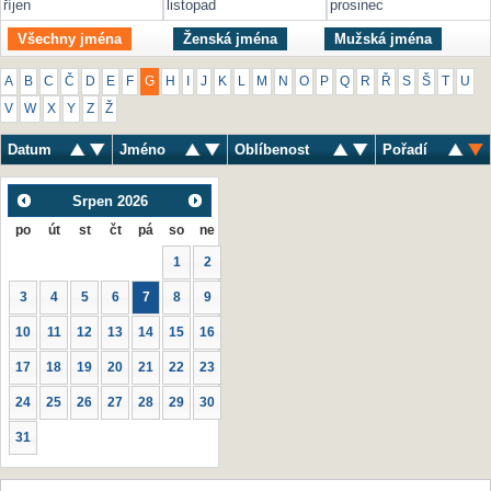
říjen
listopad
prosinec
Všechny jména
Ženská jména
Mužská jména
A
B
C
Č
D
E
F
G
H
I
J
K
L
M
N
O
P
Q
R
Ř
S
Š
T
U
V
W
X
Y
Z
Ž
Datum
Jméno
Oblíbenost
Pořadí
Srpen
2026
po
út
st
čt
pá
so
ne
1
2
3
4
5
6
7
8
9
10
11
12
13
14
15
16
17
18
19
20
21
22
23
24
25
26
27
28
29
30
31