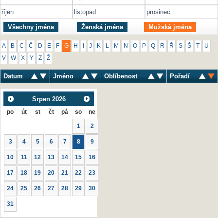
říjen
listopad
prosinec
Všechny jména
Ženská jména
Mužská jména
A
B
C
Č
D
E
F
G
H
I
J
K
L
M
N
O
P
Q
R
Ř
S
Š
T
U
V
W
X
Y
Z
Ž
Datum
Jméno
Oblíbenost
Pořadí
Srpen
2026
po
út
st
čt
pá
so
ne
1
2
3
4
5
6
7
8
9
10
11
12
13
14
15
16
17
18
19
20
21
22
23
24
25
26
27
28
29
30
31