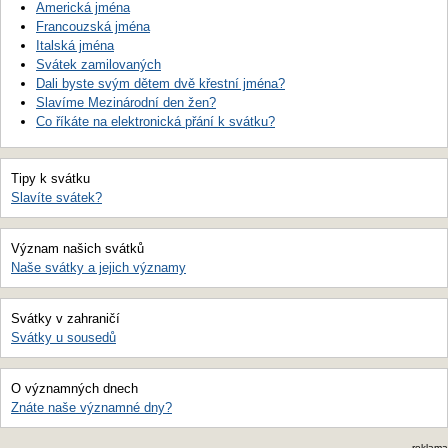
Americká jména
Francouzská jména
Italská jména
Svátek zamilovaných
Dali byste svým dětem dvě křestní jména?
Slavíme Mezinárodní den žen?
Co říkáte na elektronická přání k svátku?
Tipy k svátku
Slavíte svátek?
Význam našich svátků
Naše svátky a jejich významy
Svátky v zahraničí
Svátky u sousedů
O významných dnech
Znáte naše významné dny?
reklama