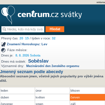
reklama
Přesný čas:
20
15
/ týden v roce:
32
Znamení Horoskopu:
Lev
Fáze měsíce:
Dnes je:
8. 8. 2026 Sobota
Soběslav
Dnes má svátek:
Významné dny:
Mezinárodní den ženského orgasmu
Jmenný seznam podle abecedy
Abecední seznam jmen, včetně jejich popularity pro výběr jména
dítě.
leden
únor
březen
duben
květen
červen
červenec
srpen
září