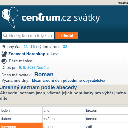
reklama
Přesný čas:
11
16
/ týden v roce:
32
Znamení Horoskopu:
Lev
Fáze měsíce:
Dnes je:
9. 8. 2026 Neděle
Roman
Dnes má svátek:
Významné dny:
Mezinárodní den původního obyvatelstva
Jmenný seznam podle abecedy
Abecední seznam jmen, včetně jejich popularity pro výběr jména
dítě.
leden
únor
březen
duben
květen
červen
červenec
srpen
září