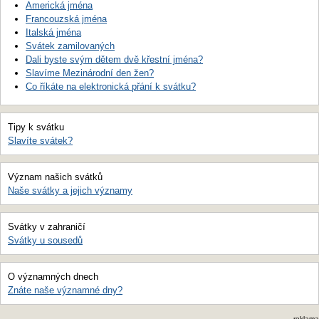
Americká jména
Francouzská jména
Italská jména
Svátek zamilovaných
Dali byste svým dětem dvě křestní jména?
Slavíme Mezinárodní den žen?
Co říkáte na elektronická přání k svátku?
Tipy k svátku
Slavíte svátek?
Význam našich svátků
Naše svátky a jejich významy
Svátky v zahraničí
Svátky u sousedů
O významných dnech
Znáte naše významné dny?
reklama