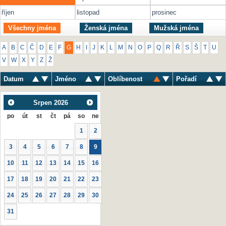
říjen
listopad
prosinec
Všechny jména
Ženská jména
Mužská jména
A
B
C
Č
D
E
F
G
H
I
J
K
L
M
N
O
P
Q
R
Ř
S
Š
T
U
V
W
X
Y
Z
Ž
Datum
Jméno
Oblíbenost
Pořadí
Srpen
2026
po
út
st
čt
pá
so
ne
1
2
3
4
5
6
7
8
9
10
11
12
13
14
15
16
17
18
19
20
21
22
23
24
25
26
27
28
29
30
31