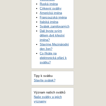
Ruská jména
Církevní svátky
Americká jména
Francouzská jména
Italská jména
Svátek zamilovaných
Dali byste svým
dětem dvě křestní
jména?
Slavíme Mezinárodní
den žen?
Co říkáte na
elektronická přání k
svátku?
Tipy k svátku
Slavíte svátek?
Význam našich svátků
Naše svátky a jejich
významy