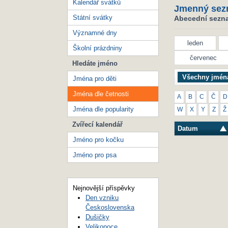
Kalendář svátků
Jmenný sez
Státní svátky
Abecední seznam
Významné dny
leden
Školní prázdniny
červenec
Hledáte jméno
Všechny jmén
Jména pro děti
Jména dle četnosti
A
B
C
Č
D
Jména dle popularity
W
X
Y
Z
Ž
Zvířecí kalendář
Datum
Jméno pro kočku
Jméno pro psa
Nejnovější příspěvky
Den vzniku
Československa
Dušičky
Velikonoce