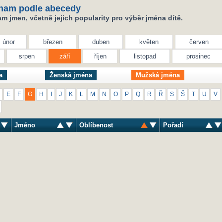
nam podle abecedy
 jmen, včetně jejich popularity pro výběr jména dítě.
únor
březen
duben
květen
červen
srpen
září
říjen
listopad
prosinec
a
Ženská jména
Mužská jména
E
F
G
H
I
J
K
L
M
N
O
P
Q
R
Ř
S
Š
T
U
V
Jméno
Oblíbenost
Pořadí