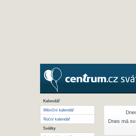
Kalendář
Měsíční kalendář
Dnes
Roční kalendář
Dnes má sv
Svátky