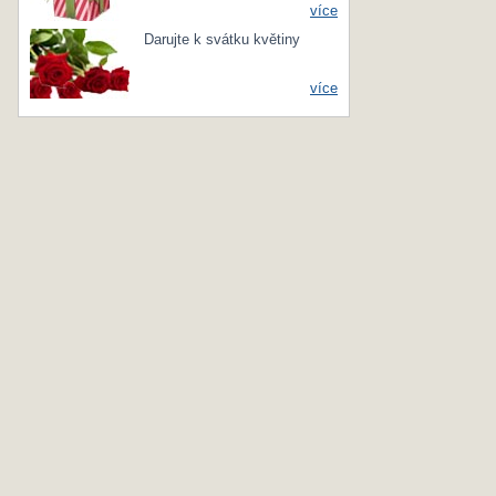
více
Darujte k svátku květiny
více