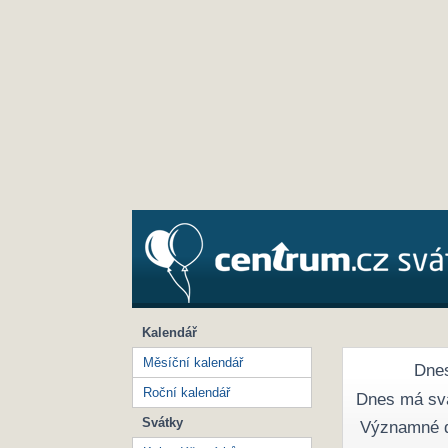
Kalendář
Měsíční kalendář
Dnes
Roční kalendář
Dnes má sv
Svátky
Významné 