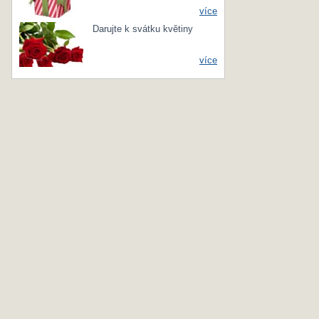
více
Darujte k svátku květiny
více