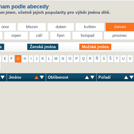
nam podle abecedy
 jmen, včetně jejich popularity pro výběr jména dítě.
únor
březen
duben
květen
červen
srpen
září
říjen
listopad
prosinec
a
Ženská jména
Mužská jména
E
F
G
H
I
J
K
L
M
N
O
P
Q
R
Ř
S
Š
T
U
V
Jméno
Oblíbenost
Pořadí