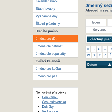
Kalendář svátků
Jmenný sez
Státní svátky
Abecední seznam
Významné dny
leden
Školní prázdniny
červenec
Hledáte jméno
Jména pro děti
Všechny jmén
Jména dle četnosti
A
B
C
Č
D
Jména dle popularity
W
X
Y
Z
Ž
Zvířecí kalendář
Datum
Jméno pro kočku
Jméno pro psa
Nejnovější příspěvky
Den vzniku
Československa
Dušičky
Velikonoce