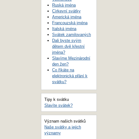
Ruská jména
Církevní svátky
Americká jména
Francouzská jména
Italská jména
Svátek zamilovaných
Dali byste svým
dětem dvě křestní
jména?
Slavíme Mezinárodní
den žen?
Co říkáte na
elektronická přání k
svátku?
Tipy k svátku
Slavíte svátek?
Význam našich svátků
Naše svátky a jejich
významy