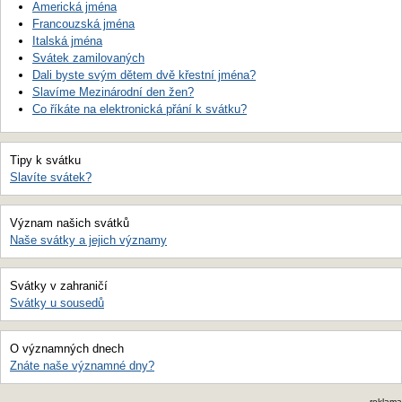
Americká jména
Francouzská jména
Italská jména
Svátek zamilovaných
Dali byste svým dětem dvě křestní jména?
Slavíme Mezinárodní den žen?
Co říkáte na elektronická přání k svátku?
Tipy k svátku
Slavíte svátek?
Význam našich svátků
Naše svátky a jejich významy
Svátky v zahraničí
Svátky u sousedů
O významných dnech
Znáte naše významné dny?
reklama