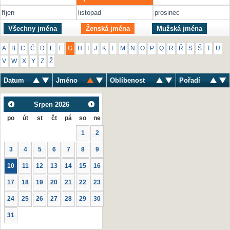
říjen
listopad
prosinec
Všechny jména
Ženská jména
Mužská jména
A
B
C
Č
D
E
F
G
H
I
J
K
L
M
N
O
P
Q
R
Ř
S
Š
T
U
V
W
X
Y
Z
Ž
Datum
Jméno
Oblíbenost
Pořadí
Srpen
2026
po
út
st
čt
pá
so
ne
1
2
3
4
5
6
7
8
9
10
11
12
13
14
15
16
17
18
19
20
21
22
23
24
25
26
27
28
29
30
31