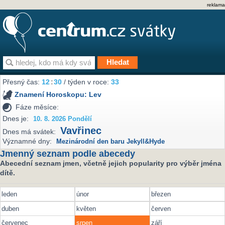
reklama
Přesný čas:
12
:
30
/ týden v roce:
33
Znamení Horoskopu:
Lev
Fáze měsíce:
Dnes je:
10. 8. 2026 Pondělí
Vavřinec
Dnes má svátek:
Významné dny:
Mezinárodní den baru Jekyll&Hyde
Jmenný seznam podle abecedy
Abecední seznam jmen, včetně jejich popularity pro výběr jména
dítě.
leden
únor
březen
duben
květen
červen
červenec
srpen
září