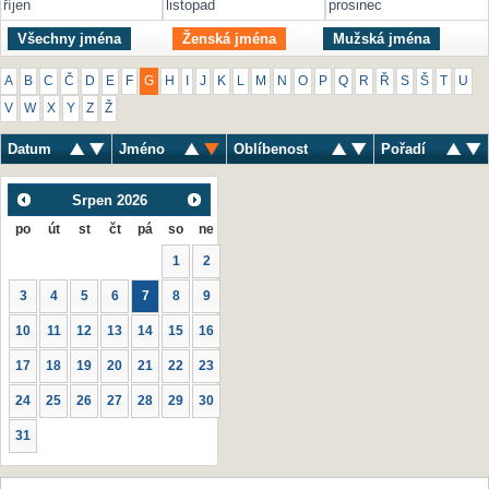
říjen
listopad
prosinec
Všechny jména
Ženská jména
Mužská jména
A
B
C
Č
D
E
F
G
H
I
J
K
L
M
N
O
P
Q
R
Ř
S
Š
T
U
V
W
X
Y
Z
Ž
Datum
Jméno
Oblíbenost
Pořadí
Srpen
2026
po
út
st
čt
pá
so
ne
1
2
3
4
5
6
7
8
9
10
11
12
13
14
15
16
17
18
19
20
21
22
23
24
25
26
27
28
29
30
31