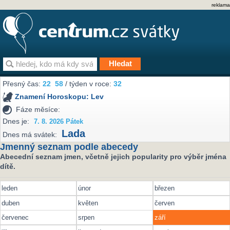
reklama
Přesný čas:
22
58
/ týden v roce:
32
Znamení Horoskopu:
Lev
Fáze měsíce:
Dnes je:
7. 8. 2026 Pátek
Lada
Dnes má svátek:
Jmenný seznam podle abecedy
Abecední seznam jmen, včetně jejich popularity pro výběr jména
dítě.
leden
únor
březen
duben
květen
červen
červenec
srpen
září