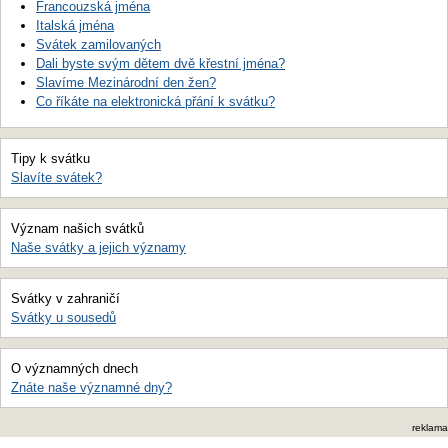
Francouzská jména
Italská jména
Svátek zamilovaných
Dali byste svým dětem dvě křestní jména?
Slavíme Mezinárodní den žen?
Co říkáte na elektronická přání k svátku?
Tipy k svátku
Slavíte svátek?
Význam našich svátků
Naše svátky a jejich významy
Svátky v zahraničí
Svátky u sousedů
O významných dnech
Znáte naše významné dny?
reklama