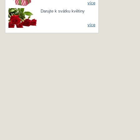
více
Darujte k svátku květiny
více