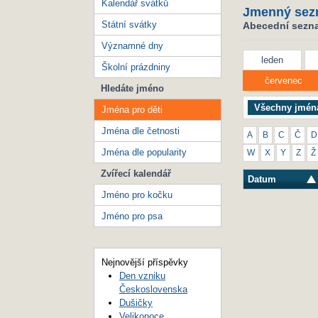
Kalendář svátků
Jmenný sez
Státní svátky
Abecední seznam
Významné dny
leden
Školní prázdniny
červenec
Hledáte jméno
Všechny jmén
Jména pro děti
Jména dle četnosti
A
B
C
Č
D
Jména dle popularity
W
X
Y
Z
Ž
Zvířecí kalendář
Datum
Jméno pro kočku
Jméno pro psa
Nejnovější příspěvky
Den vzniku
Československa
Dušičky
Velikonoce