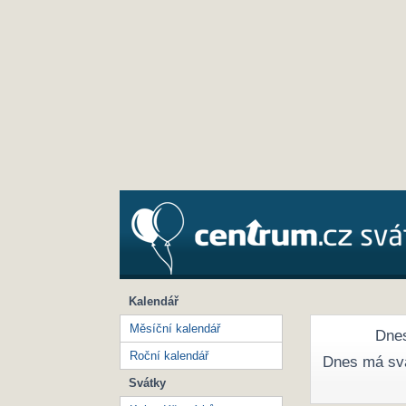
Kalendář
Měsíční kalendář
Dnes
Roční kalendář
Dnes má sv
Svátky