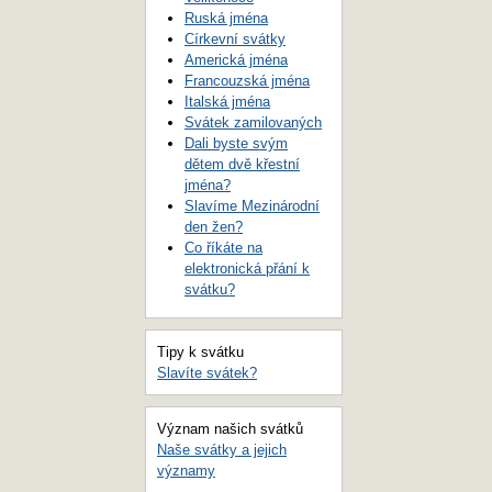
Ruská jména
Církevní svátky
Americká jména
Francouzská jména
Italská jména
Svátek zamilovaných
Dali byste svým
dětem dvě křestní
jména?
Slavíme Mezinárodní
den žen?
Co říkáte na
elektronická přání k
svátku?
Tipy k svátku
Slavíte svátek?
Význam našich svátků
Naše svátky a jejich
významy