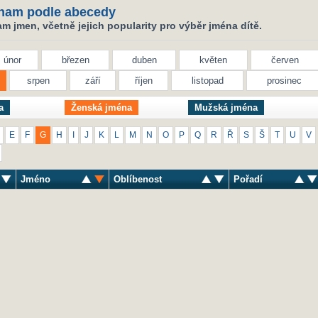
nam podle abecedy
 jmen, včetně jejich popularity pro výběr jména dítě.
únor
březen
duben
květen
červen
srpen
září
říjen
listopad
prosinec
a
Ženská jména
Mužská jména
E
F
G
H
I
J
K
L
M
N
O
P
Q
R
Ř
S
Š
T
U
V
Jméno
Oblíbenost
Pořadí