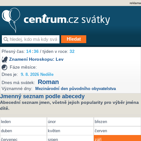
reklama
Přesný čas:
14
36
/ týden v roce:
32
Znamení Horoskopu:
Lev
Fáze měsíce:
Dnes je:
9. 8. 2026 Neděle
Roman
Dnes má svátek:
Významné dny:
Mezinárodní den původního obyvatelstva
Jmenný seznam podle abecedy
Abecední seznam jmen, včetně jejich popularity pro výběr jména
dítě.
leden
únor
březen
duben
květen
červen
červenec
srpen
září