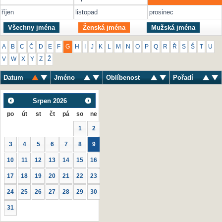
říjen
listopad
prosinec
Všechny jména
Ženská jména
Mužská jména
A
B
C
Č
D
E
F
G
H
I
J
K
L
M
N
O
P
Q
R
Ř
S
Š
T
U
V
W
X
Y
Z
Ž
Datum
Jméno
Oblíbenost
Pořadí
Srpen
2026
po
út
st
čt
pá
so
ne
1
2
3
4
5
6
7
8
9
10
11
12
13
14
15
16
17
18
19
20
21
22
23
24
25
26
27
28
29
30
31