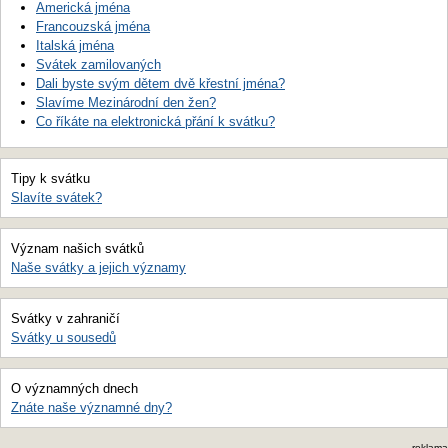
Americká jména
Francouzská jména
Italská jména
Svátek zamilovaných
Dali byste svým dětem dvě křestní jména?
Slavíme Mezinárodní den žen?
Co říkáte na elektronická přání k svátku?
Tipy k svátku
Slavíte svátek?
Význam našich svátků
Naše svátky a jejich významy
Svátky v zahraničí
Svátky u sousedů
O významných dnech
Znáte naše významné dny?
reklama