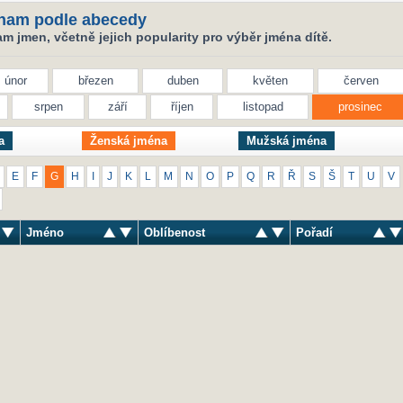
nam podle abecedy
 jmen, včetně jejich popularity pro výběr jména dítě.
únor
březen
duben
květen
červen
srpen
září
říjen
listopad
prosinec
a
Ženská jména
Mužská jména
E
F
G
H
I
J
K
L
M
N
O
P
Q
R
Ř
S
Š
T
U
V
Jméno
Oblíbenost
Pořadí