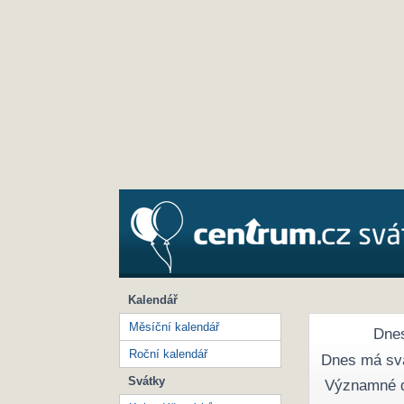
Kalendář
Měsíční kalendář
Dnes
Roční kalendář
Dnes má sv
Svátky
Významné 