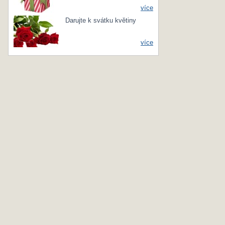
více
Darujte k svátku květiny
více