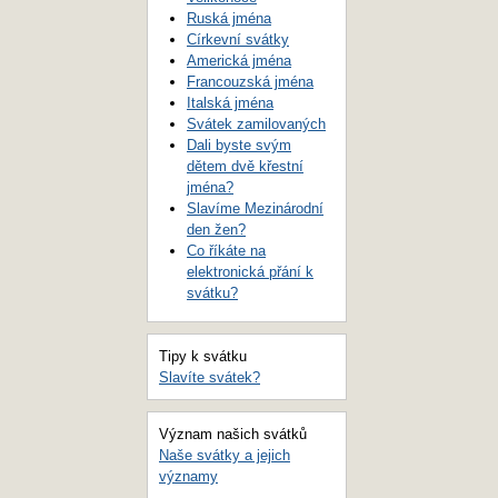
Ruská jména
Církevní svátky
Americká jména
Francouzská jména
Italská jména
Svátek zamilovaných
Dali byste svým
dětem dvě křestní
jména?
Slavíme Mezinárodní
den žen?
Co říkáte na
elektronická přání k
svátku?
Tipy k svátku
Slavíte svátek?
Význam našich svátků
Naše svátky a jejich
významy