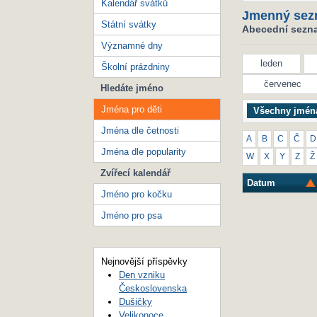
Kalendář svátků
Jmenný sez
Státní svátky
Abecední seznam
Významné dny
leden
Školní prázdniny
červenec
Hledáte jméno
Jména pro děti
Všechny jmén
Jména dle četnosti
A
B
C
Č
D
Jména dle popularity
W
X
Y
Z
Ž
Zvířecí kalendář
Datum
Jméno pro kočku
Jméno pro psa
Nejnovější příspěvky
Den vzniku
Československa
Dušičky
Velikonoce