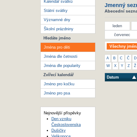
Kalendář svátků
Jmenný sez
Státní svátky
Abecední seznam
Významné dny
leden
Školní prázdniny
červenec
Hledáte jméno
Všechny jmén
Jména pro děti
Jména dle četnosti
A
B
C
Č
D
Jména dle popularity
W
X
Y
Z
Ž
Zvířecí kalendář
Datum
Jméno pro kočku
Jméno pro psa
Nejnovější příspěvky
Den vzniku
Československa
Dušičky
Velikonoce