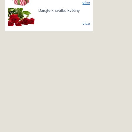
více
Darujte k svátku květiny
více