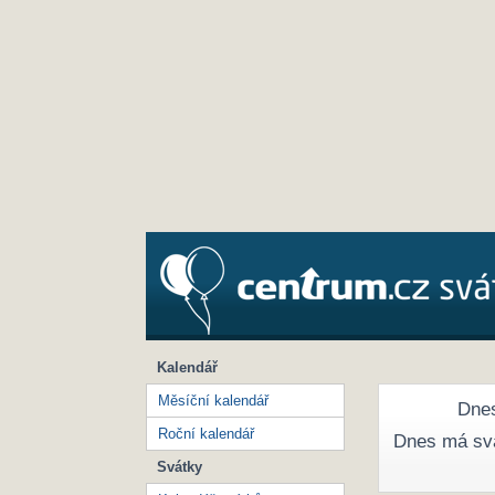
Kalendář
Měsíční kalendář
Dnes
Roční kalendář
Dnes má sv
Svátky