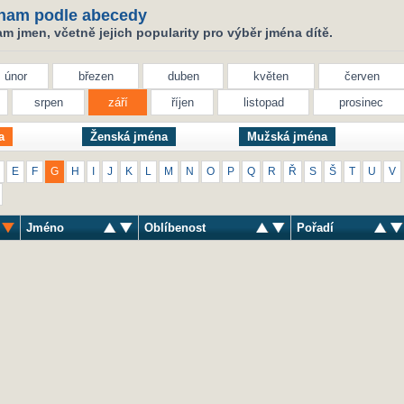
nam podle abecedy
 jmen, včetně jejich popularity pro výběr jména dítě.
únor
březen
duben
květen
červen
srpen
září
říjen
listopad
prosinec
a
Ženská jména
Mužská jména
E
F
G
H
I
J
K
L
M
N
O
P
Q
R
Ř
S
Š
T
U
V
Jméno
Oblíbenost
Pořadí