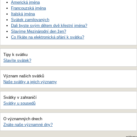
Americká jména
Francouzská jména
Italská jména
Svátek zamilovaných
Dali byste svým dětem dvě křestní jména?
Slavíme Mezinárodní den žen?
Co říkáte na elektronická přání k svátku?
Tipy k svátku
Slavíte svátek?
Význam našich svátků
Naše svátky a jejich významy
Svátky v zahraničí
Svátky u sousedů
O významných dnech
Znáte naše významné dny?
reklama