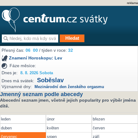
reklama
Přesný čas:
06
00
/ týden v roce:
32
Znamení Horoskopu:
Lev
Fáze měsíce:
Dnes je:
8. 8. 2026 Sobota
Soběslav
Dnes má svátek:
Významné dny:
Mezinárodní den ženského orgasmu
Jmenný seznam podle abecedy
Abecední seznam jmen, včetně jejich popularity pro výběr jména
dítě.
leden
únor
březen
duben
květen
červen
červenec
srpen
září