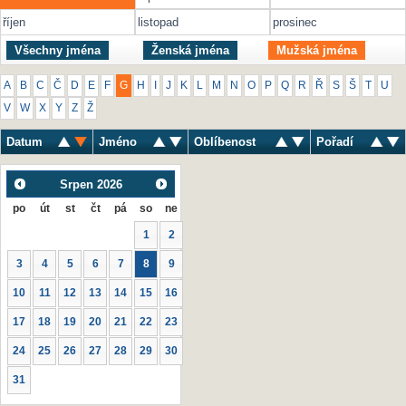
říjen
listopad
prosinec
Všechny jména
Ženská jména
Mužská jména
A
B
C
Č
D
E
F
G
H
I
J
K
L
M
N
O
P
Q
R
Ř
S
Š
T
U
V
W
X
Y
Z
Ž
Datum
Jméno
Oblíbenost
Pořadí
Srpen
2026
po
út
st
čt
pá
so
ne
1
2
3
4
5
6
7
8
9
10
11
12
13
14
15
16
17
18
19
20
21
22
23
24
25
26
27
28
29
30
31