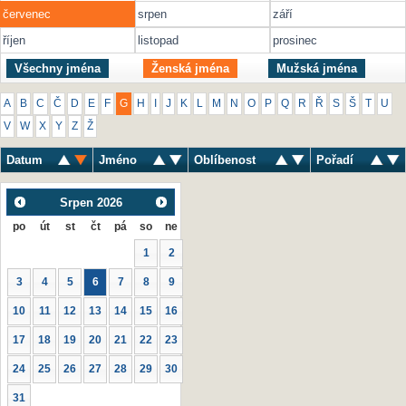
červenec
srpen
září
říjen
listopad
prosinec
Všechny jména
Ženská jména
Mužská jména
A
B
C
Č
D
E
F
G
H
I
J
K
L
M
N
O
P
Q
R
Ř
S
Š
T
U
V
W
X
Y
Z
Ž
Datum
Jméno
Oblíbenost
Pořadí
Srpen
2026
po
út
st
čt
pá
so
ne
1
2
3
4
5
6
7
8
9
10
11
12
13
14
15
16
17
18
19
20
21
22
23
24
25
26
27
28
29
30
31