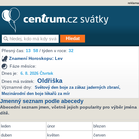
reklama
Přesný čas:
13
58
/ týden v roce:
32
Znamení Horoskopu:
Lev
Fáze měsíce:
Dnes je:
6. 8. 2026 Čtvrtek
Oldřiška
Dnes má svátek:
Významné dny:
Světový den boje za zákaz jaderných zbraní
,
Mezinárodní den boje lékařů za mír
Jmenný seznam podle abecedy
Abecední seznam jmen, včetně jejich popularity pro výběr jména
dítě.
leden
únor
březen
duben
květen
červen