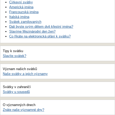
Církevní svátky
Americká jména
Francouzská jména
Italská jména
Svátek zamilovaných
Dali byste svým dětem dvě křestní jména?
Slavíme Mezinárodní den žen?
Co říkáte na elektronická přání k svátku?
Tipy k svátku
Slavíte svátek?
Význam našich svátků
Naše svátky a jejich významy
Svátky v zahraničí
Svátky u sousedů
O významných dnech
Znáte naše významné dny?