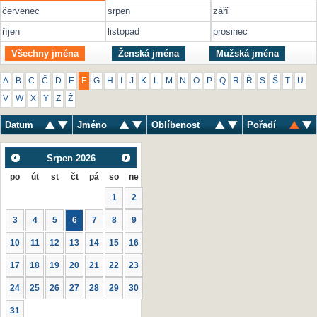
červenec
srpen
září
říjen
listopad
prosinec
Všechny jména
Ženská jména
Mužská jména
A
B
C
Č
D
E
F
G
H
I
J
K
L
M
N
O
P
Q
R
Ř
S
Š
T
U
V
W
X
Y
Z
Ž
Datum
Jméno
Oblíbenost
Pořadí
Srpen
2026
po
út
st
čt
pá
so
ne
1
2
3
4
5
6
7
8
9
10
11
12
13
14
15
16
17
18
19
20
21
22
23
24
25
26
27
28
29
30
31