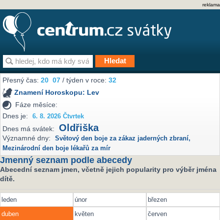
reklama
Přesný čas:
20
07
/ týden v roce:
32
Znamení Horoskopu:
Lev
Fáze měsíce:
Dnes je:
6. 8. 2026 Čtvrtek
Oldřiška
Dnes má svátek:
Významné dny:
Světový den boje za zákaz jaderných zbraní
,
Mezinárodní den boje lékařů za mír
Jmenný seznam podle abecedy
Abecední seznam jmen, včetně jejich popularity pro výběr jména
dítě.
leden
únor
březen
duben
květen
červen