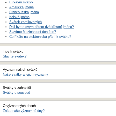
Církevní svátky
Americká jména
Francouzská jména
Italská jména
Svátek zamilovaných
Dali byste svým dětem dvě křestní jména?
Slavíme Mezinárodní den žen?
Co říkáte na elektronická přání k svátku?
Tipy k svátku
Slavíte svátek?
Význam našich svátků
Naše svátky a jejich významy
Svátky v zahraničí
Svátky u sousedů
O významných dnech
Znáte naše významné dny?