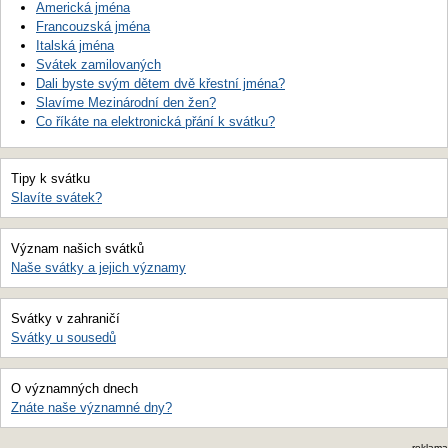
Americká jména
Francouzská jména
Italská jména
Svátek zamilovaných
Dali byste svým dětem dvě křestní jména?
Slavíme Mezinárodní den žen?
Co říkáte na elektronická přání k svátku?
Tipy k svátku
Slavíte svátek?
Význam našich svátků
Naše svátky a jejich významy
Svátky v zahraničí
Svátky u sousedů
O významných dnech
Znáte naše významné dny?
reklama