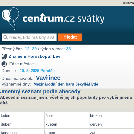
reklama
Přesný čas:
12
29
/ týden v roce:
33
Znamení Horoskopu:
Lev
Fáze měsíce:
Dnes je:
10. 8. 2026 Pondělí
Vavřinec
Dnes má svátek:
Významné dny:
Mezinárodní den baru Jekyll&Hyde
Jmenný seznam podle abecedy
Abecední seznam jmen, včetně jejich popularity pro výběr jména
dítě.
leden
únor
březen
duben
květen
červen
červenec
srpen
září