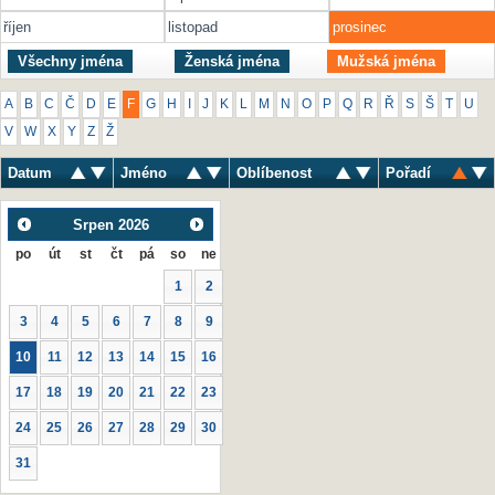
říjen
listopad
prosinec
Všechny jména
Ženská jména
Mužská jména
A
B
C
Č
D
E
F
G
H
I
J
K
L
M
N
O
P
Q
R
Ř
S
Š
T
U
V
W
X
Y
Z
Ž
Datum
Jméno
Oblíbenost
Pořadí
Srpen
2026
po
út
st
čt
pá
so
ne
1
2
3
4
5
6
7
8
9
10
11
12
13
14
15
16
17
18
19
20
21
22
23
24
25
26
27
28
29
30
31