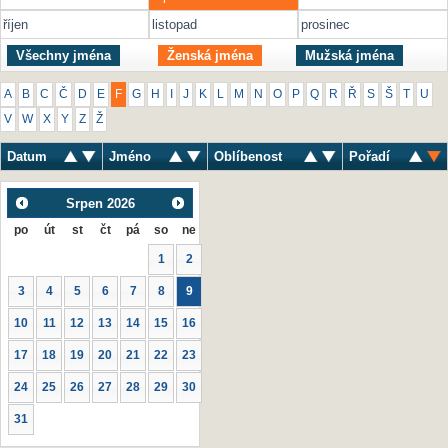
říjen
listopad
prosinec
Všechny jména
Ženská jména
Mužská jména
A
B
C
Č
D
E
F
G
H
I
J
K
L
M
N
O
P
Q
R
Ř
S
Š
T
U
V
W
X
Y
Z
Ž
Datum
Jméno
Oblíbenost
Pořadí
Srpen
2026
po
út
st
čt
pá
so
ne
1
2
3
4
5
6
7
8
9
10
11
12
13
14
15
16
17
18
19
20
21
22
23
24
25
26
27
28
29
30
31