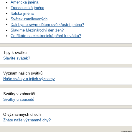
Americká jména
Francouzská jména
Italská jména
Svátek zamilovaných
Dali byste svým dětem dvě křestní jména?
Slavíme Mezinárodní den žen?
Co říkáte na elektronická přání k svátku?
Tipy k svátku
Slavíte svátek?
Význam našich svátků
Naše svátky a jejich významy
Svátky v zahraničí
Svátky u sousedů
O významných dnech
Znáte naše významné dny?
reklama