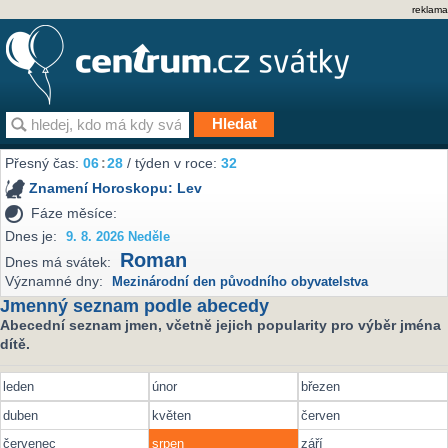
reklama
Přesný čas:
06
:
28
/ týden v roce:
32
Znamení Horoskopu:
Lev
Fáze měsíce:
Dnes je:
9. 8. 2026 Neděle
Roman
Dnes má svátek:
Významné dny:
Mezinárodní den původního obyvatelstva
Jmenný seznam podle abecedy
Abecední seznam jmen, včetně jejich popularity pro výběr jména
dítě.
leden
únor
březen
duben
květen
červen
červenec
srpen
září