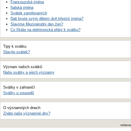
Francouzská jména
Italská jména
Svátek zamilovaných
Dali byste svým dětem dvě křestní jména?
Slavíme Mezinárodní den žen?
Co říkáte na elektronická přání k svátku?
Tipy k svátku
Slavíte svátek?
Význam našich svátků
Naše svátky a jejich významy
Svátky v zahraničí
Svátky u sousedů
O významných dnech
Znáte naše významné dny?
reklama