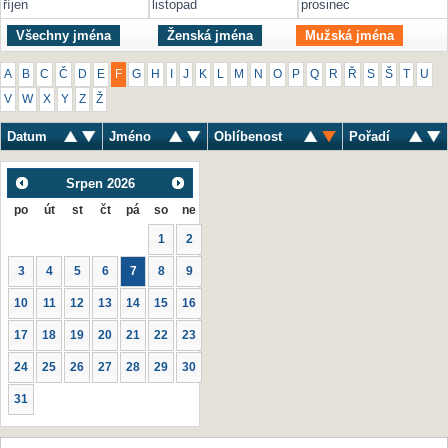
říjen
listopad
prosinec
Všechny jména
Ženská jména
Mužská jména
A
B
C
Č
D
E
F
G
H
I
J
K
L
M
N
O
P
Q
R
Ř
S
Š
T
U
V
W
X
Y
Z
Ž
Datum
Jméno
Oblíbenost
Pořadí
Srpen
2026
po
út
st
čt
pá
so
ne
1
2
3
4
5
6
7
8
9
10
11
12
13
14
15
16
17
18
19
20
21
22
23
24
25
26
27
28
29
30
31