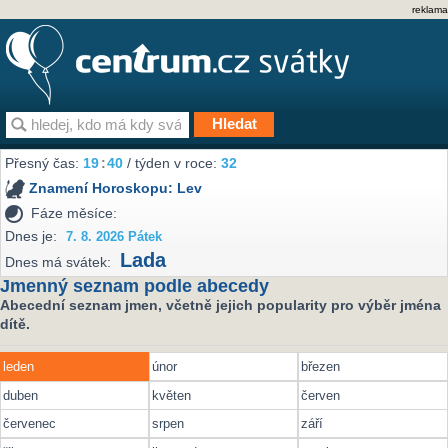
reklama
Přesný čas:
19
:
40
/ týden v roce:
32
Znamení Horoskopu:
Lev
Fáze měsíce:
Dnes je:
7. 8. 2026 Pátek
Lada
Dnes má svátek:
Jmenný seznam podle abecedy
Abecední seznam jmen, včetně jejich popularity pro výběr jména
dítě.
leden
únor
březen
duben
květen
červen
červenec
srpen
září