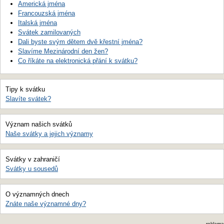
Americká jména
Francouzská jména
Italská jména
Svátek zamilovaných
Dali byste svým dětem dvě křestní jména?
Slavíme Mezinárodní den žen?
Co říkáte na elektronická přání k svátku?
Tipy k svátku
Slavíte svátek?
Význam našich svátků
Naše svátky a jejich významy
Svátky v zahraničí
Svátky u sousedů
O významných dnech
Znáte naše významné dny?
reklama