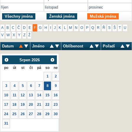
říjen
listopad
prosinec
Všechny jména
Ženská jména
Mužská jména
A
B
C
Č
D
E
F
G
H
I
J
K
L
M
N
O
P
Q
R
Ř
S
Š
T
U
V
W
X
Y
Z
Ž
Datum
Jméno
Oblíbenost
Pořadí
Srpen
2026
po
út
st
čt
pá
so
ne
1
2
3
4
5
6
7
8
9
10
11
12
13
14
15
16
17
18
19
20
21
22
23
24
25
26
27
28
29
30
31