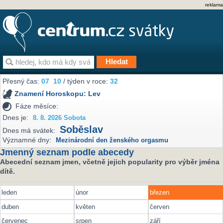
reklama
Přesný čas:
07
:
10
/ týden v roce:
32
Znamení Horoskopu:
Lev
Fáze měsíce:
Dnes je:
8. 8. 2026 Sobota
Soběslav
Dnes má svátek:
Významné dny:
Mezinárodní den ženského orgasmu
Jmenný seznam podle abecedy
Abecední seznam jmen, včetně jejich popularity pro výběr jména
dítě.
leden
únor
březen
duben
květen
červen
červenec
srpen
září