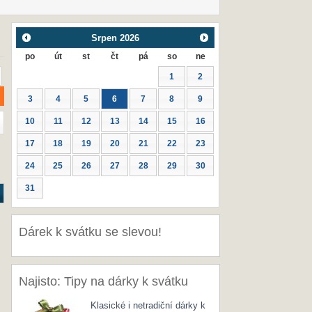
Srpen
2026
po
út
st
čt
pá
so
ne
1
2
3
4
5
6
7
8
9
10
11
12
13
14
15
16
17
18
19
20
21
22
23
24
25
26
27
28
29
30
31
Dárek k svátku se slevou!
Najisto: Tipy na dárky k svátku
Klasické i netradiční dárky k