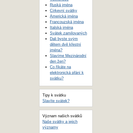
Ruská jména
Církevní svátky
Americká jména
Francouzská jména
Italská jména
Svátek zamilovaných
Dali byste svým
dětem dvě křestní
jména?
Slavíme Mezinárodní
den žen?
Co říkáte na
elektronická přání k
svátku?
Tipy k svátku
Slavíte svátek?
Význam našich svátků
Naše svátky a jejich
významy