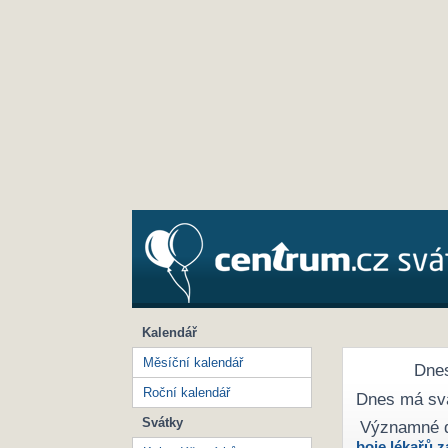
Kalendář
Měsíční kalendář
Dnes
Roční kalendář
Dnes má sv
Svátky
Významné 
boje lékařů z