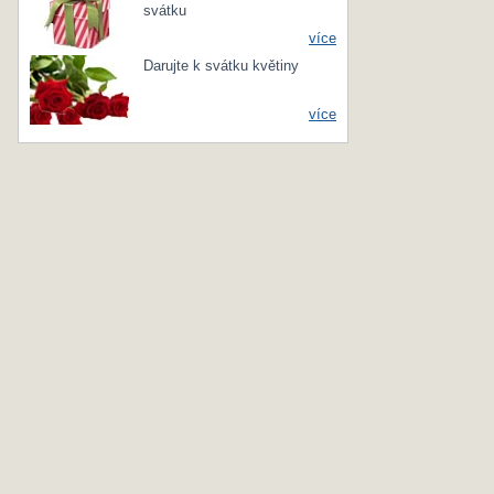
svátku
více
Darujte k svátku květiny
více