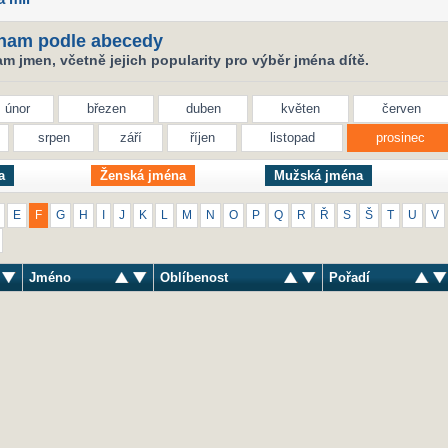
nam podle abecedy
 jmen, včetně jejich popularity pro výběr jména dítě.
únor
březen
duben
květen
červen
srpen
září
říjen
listopad
prosinec
a
Ženská jména
Mužská jména
E
F
G
H
I
J
K
L
M
N
O
P
Q
R
Ř
S
Š
T
U
V
Jméno
Oblíbenost
Pořadí