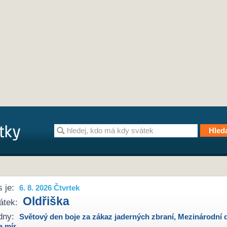
 je:
6. 8. 2026 Čtvrtek
Oldřiška
átek:
dny:
Světový den boje za zákaz jaderných zbraní
,
Mezinárodní 
a mír