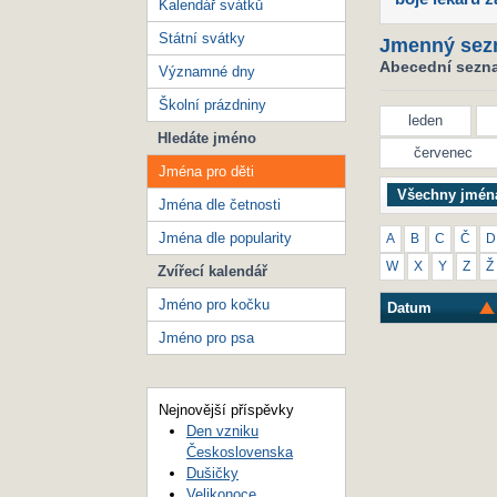
Kalendář svátků
Státní svátky
Jmenný sez
Abecední seznam
Významné dny
Školní prázdniny
leden
Hledáte jméno
červenec
Jména pro děti
Všechny jmén
Jména dle četnosti
Jména dle popularity
A
B
C
Č
D
W
X
Y
Z
Ž
Zvířecí kalendář
Jméno pro kočku
Datum
Jméno pro psa
Nejnovější příspěvky
Den vzniku
Československa
Dušičky
Velikonoce