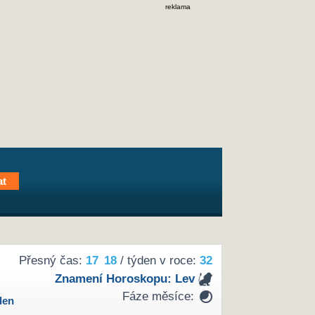
reklama
Přesný čas:
17
18
/ týden v roce:
32
Znamení Horoskopu:
Lev
Fáze měsíce:
den