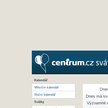
Kalendář
Měsíční kalendář
Dnes
Roční kalendář
Dnes má sv
Svátky
Významné 