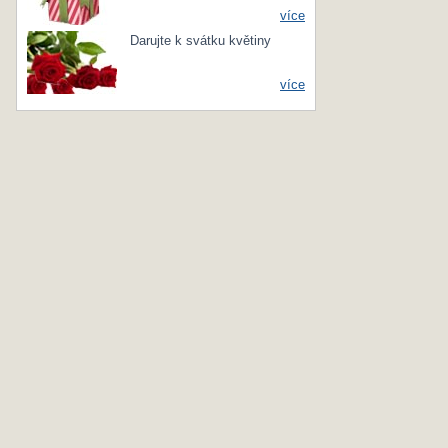
více
Darujte k svátku květiny
více