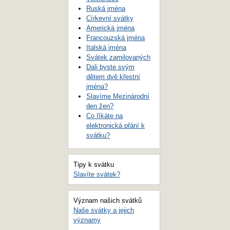
Ruská jména
Církevní svátky
Americká jména
Francouzská jména
Italská jména
Svátek zamilovaných
Dali byste svým
dětem dvě křestní
jména?
Slavíme Mezinárodní
den žen?
Co říkáte na
elektronická přání k
svátku?
Tipy k svátku
Slavíte svátek?
Význam našich svátků
Naše svátky a jejich
významy