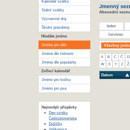
Kalendář svátků
Jmenný sez
Státní svátky
Abecední seznam
Významné dny
leden
Školní prázdniny
červenec
Hledáte jméno
Jména pro děti
Všechny jmén
Jména dle četnosti
A
B
C
Č
D
Jména dle popularity
W
X
Y
Z
Ž
Zvířecí kalendář
Datum
Jméno pro kočku
Jméno pro psa
Nejnovější příspěvky
Den vzniku
Československa
Dušičky
Velikonoce