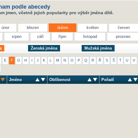
nam podle abecedy
 jmen, včetně jejich popularity pro výběr jména dítě.
únor
březen
duben
květen
červen
srpen
září
říjen
listopad
prosinec
a
Ženská jména
Mužská jména
E
F
G
H
I
J
K
L
M
N
O
P
Q
R
Ř
S
Š
T
U
V
Jméno
Oblíbenost
Pořadí