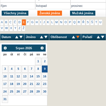
říjen
listopad
prosinec
Všechny jména
Ženská jména
Mužská jména
A
B
C
Č
D
E
F
G
H
I
J
K
L
M
N
O
P
Q
R
Ř
S
Š
T
U
V
W
X
Y
Z
Ž
Datum
Jméno
Oblíbenost
Pořadí
Srpen
2026
po
út
st
čt
pá
so
ne
1
2
3
4
5
6
7
8
9
10
11
12
13
14
15
16
17
18
19
20
21
22
23
24
25
26
27
28
29
30
31