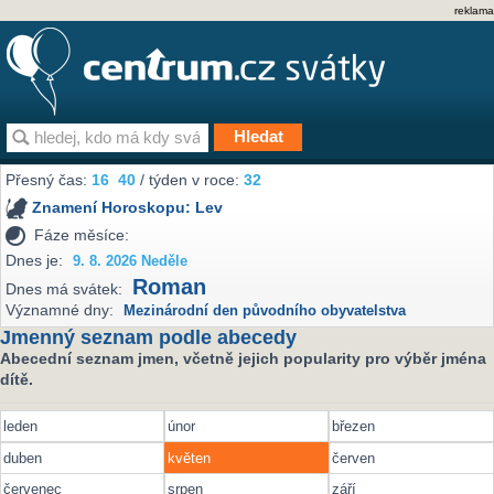
reklama
Přesný čas:
16
:
40
/ týden v roce:
32
Znamení Horoskopu:
Lev
Fáze měsíce:
Dnes je:
9. 8. 2026 Neděle
Roman
Dnes má svátek:
Významné dny:
Mezinárodní den původního obyvatelstva
Jmenný seznam podle abecedy
Abecední seznam jmen, včetně jejich popularity pro výběr jména
dítě.
leden
únor
březen
duben
květen
červen
červenec
srpen
září