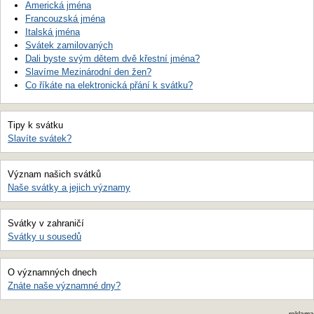
Americká jména
Francouzská jména
Italská jména
Svátek zamilovaných
Dali byste svým dětem dvě křestní jména?
Slavíme Mezinárodní den žen?
Co říkáte na elektronická přání k svátku?
Tipy k svátku
Slavíte svátek?
Význam našich svátků
Naše svátky a jejich významy
Svátky v zahraničí
Svátky u sousedů
O významných dnech
Znáte naše významné dny?
reklama