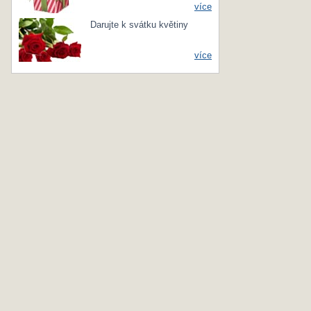
více
Darujte k svátku květiny
více