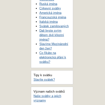
Ruská jména
Církevní svátky
Americká jména
Francouzská jména
Italská jména
Svátek zamilovaných
Dali byste svým
dětem dvě křestní
jména?
Slavíme Mezinárodní
den žen?
Co říkáte na
elektronická přání k
svátku?
Tipy k svátku
Slavíte svátek?
Význam našich svátků
Naše svátky a jejich
významy