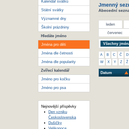
Kalendář svátků
Jmenný sez
Státní svátky
Abecední seznam
Významné dny
leden
Školní prázdniny
červenec
Hledáte jméno
Všechny jmén
Jména pro děti
Jména dle četnosti
A
B
C
Č
D
Jména dle popularity
W
X
Y
Z
Ž
Zvířecí kalendář
Datum
Jméno pro kočku
Jméno pro psa
Nejnovější příspěvky
Den vzniku
Československa
Dušičky
Velikonoce