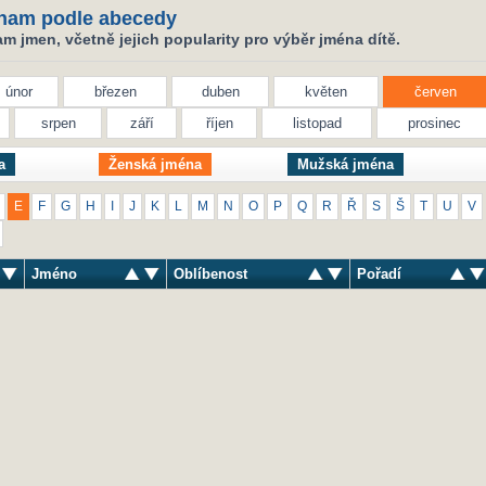
nam podle abecedy
 jmen, včetně jejich popularity pro výběr jména dítě.
únor
březen
duben
květen
červen
srpen
září
říjen
listopad
prosinec
a
Ženská jména
Mužská jména
E
F
G
H
I
J
K
L
M
N
O
P
Q
R
Ř
S
Š
T
U
V
Jméno
Oblíbenost
Pořadí