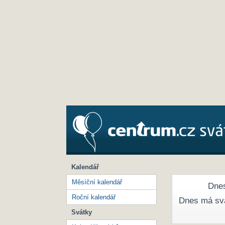
Kalendář
Měsíční kalendář
Dnes
Roční kalendář
Dnes má sv
Svátky