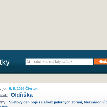
 je:
6. 8. 2026 Čtvrtek
Oldřiška
átek:
dny:
Světový den boje za zákaz jaderných zbraní
,
Mezinárodní 
a mír