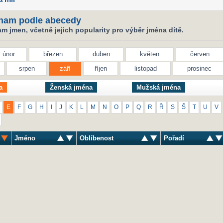
nam podle abecedy
 jmen, včetně jejich popularity pro výběr jména dítě.
únor
březen
duben
květen
červen
srpen
září
říjen
listopad
prosinec
a
Ženská jména
Mužská jména
E
F
G
H
I
J
K
L
M
N
O
P
Q
R
Ř
S
Š
T
U
V
Jméno
Oblíbenost
Pořadí