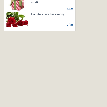
svátku
více
Darujte k svátku květiny
více