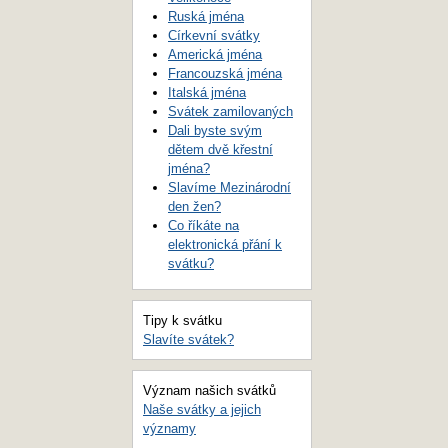
Ruská jména
Církevní svátky
Americká jména
Francouzská jména
Italská jména
Svátek zamilovaných
Dali byste svým
dětem dvě křestní
jména?
Slavíme Mezinárodní
den žen?
Co říkáte na
elektronická přání k
svátku?
Tipy k svátku
Slavíte svátek?
Význam našich svátků
Naše svátky a jejich
významy