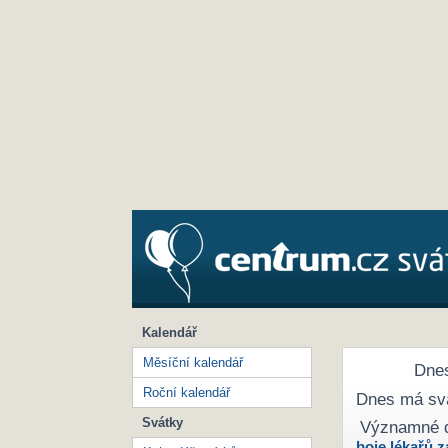
Kalendář
Měsíční kalendář
Dnes
Roční kalendář
Dnes má sv
Svátky
Významné 
boje lékařů z