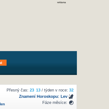
reklama
Přesný čas:
23
13
/ týden v roce:
32
Znamení Horoskopu:
Lev
Fáze měsíce:
den