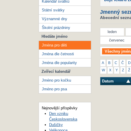
Kalendář svátků
Státní svátky
Jmenný sez
Abecední seznam
Významné dny
Školní prázdniny
leden
Hledáte jméno
červenec
Jména pro děti
Všechny jmén
Jména dle četnosti
Jména dle popularity
A
B
C
Č
D
W
X
Y
Z
Ž
Zvířecí kalendář
Jméno pro kočku
Datum
Jméno pro psa
Nejnovější příspěvky
Den vzniku
Československa
Dušičky
Velikonoce