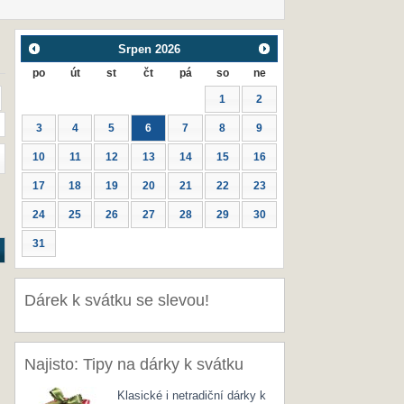
Srpen
2026
po
út
st
čt
pá
so
ne
1
2
3
4
5
6
7
8
9
10
11
12
13
14
15
16
17
18
19
20
21
22
23
24
25
26
27
28
29
30
31
Dárek k svátku se slevou!
Najisto: Tipy na dárky k svátku
Klasické i netradiční dárky k