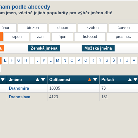
nam podle abecedy
 jmen, včetně jejich popularity pro výběr jména dítě.
únor
březen
duben
květen
červen
srpen
září
říjen
listopad
prosinec
a
Ženská jména
Mužská jména
E
F
G
H
I
J
K
L
M
N
O
P
Q
R
Ř
S
Š
T
U
V
Jméno
Oblíbenost
Pořadí
Drahomíra
18035
73
Drahoslava
4120
131