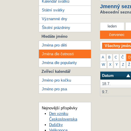
Kalendář svátků
Jmenný sez
Státní svátky
Abecední seznam
Významné dny
leden
Školní prázdniny
červenec
Hledáte jméno
Jména pro děti
Všechny jmén
Jména dle četnosti
A
B
C
Č
D
Jména dle popularity
W
X
Y
Z
Ž
Zvířecí kalendář
Datum
Jméno pro kočku
18.7.
Jméno pro psa
9.7.
Nejnovější příspěvky
Den vzniku
Československa
Dušičky
Velikonoce