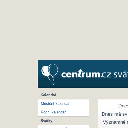
Kalendář
Měsíční kalendář
Dnes
Roční kalendář
Dnes má sv
Svátky
Významné 