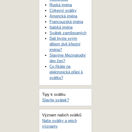
Ruská jména
Církevní svátky
Americká jména
Francouzská jména
Italská jména
Svátek zamilovaných
Dali byste svým
dětem dvě křestní
jména?
Slavíme Mezinárodní
den žen?
Co říkáte na
elektronická přání k
svátku?
Tipy k svátku
Slavíte svátek?
Význam našich svátků
Naše svátky a jejich
významy