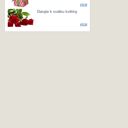
více
Darujte k svátku květiny
více