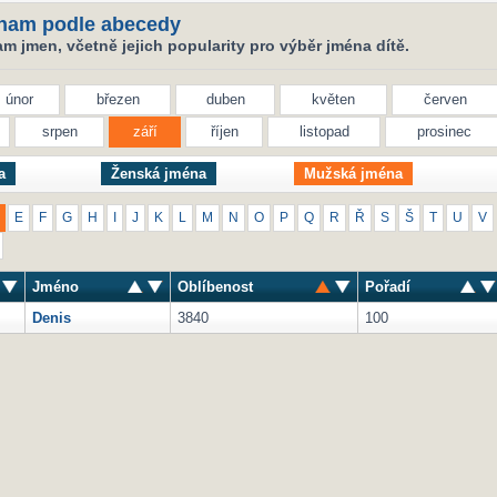
nam podle abecedy
 jmen, včetně jejich popularity pro výběr jména dítě.
únor
březen
duben
květen
červen
srpen
září
říjen
listopad
prosinec
a
Ženská jména
Mužská jména
E
F
G
H
I
J
K
L
M
N
O
P
Q
R
Ř
S
Š
T
U
V
Jméno
Oblíbenost
Pořadí
Denis
3840
100