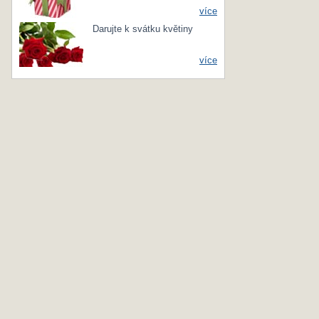
více
Darujte k svátku květiny
více