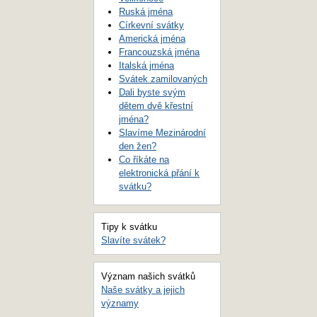
Ruská jména
Církevní svátky
Americká jména
Francouzská jména
Italská jména
Svátek zamilovaných
Dali byste svým
dětem dvě křestní
jména?
Slavíme Mezinárodní
den žen?
Co říkáte na
elektronická přání k
svátku?
Tipy k svátku
Slavíte svátek?
Význam našich svátků
Naše svátky a jejich
významy