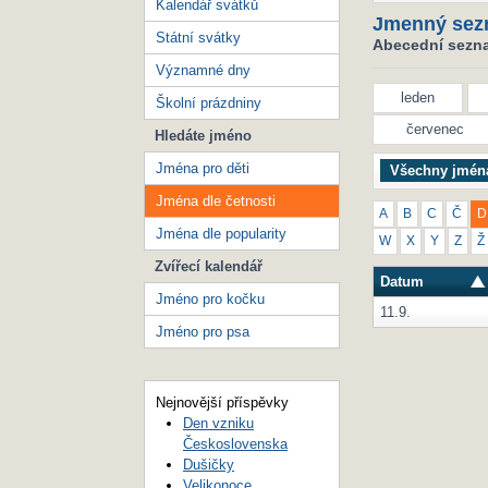
Kalendář svátků
Jmenný sez
Státní svátky
Abecední seznam
Významné dny
leden
Školní prázdniny
červenec
Hledáte jméno
Jména pro děti
Všechny jmén
Jména dle četnosti
A
B
C
Č
D
Jména dle popularity
W
X
Y
Z
Ž
Zvířecí kalendář
Datum
Jméno pro kočku
11.9.
Jméno pro psa
Nejnovější příspěvky
Den vzniku
Československa
Dušičky
Velikonoce