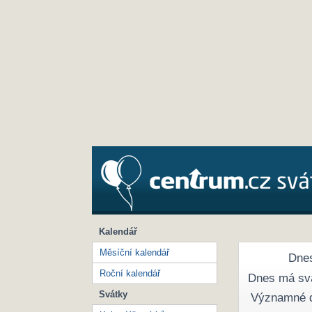
Kalendář
Měsíční kalendář
Dnes
Roční kalendář
Dnes má sv
Svátky
Významné 