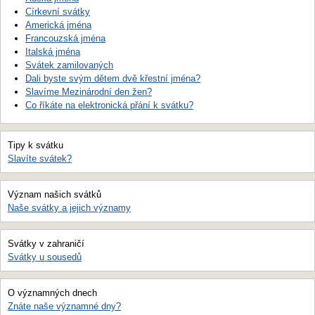
Církevní svátky
Americká jména
Francouzská jména
Italská jména
Svátek zamilovaných
Dali byste svým dětem dvě křestní jména?
Slavíme Mezinárodní den žen?
Co říkáte na elektronická přání k svátku?
Tipy k svátku
Slavíte svátek?
Význam našich svátků
Naše svátky a jejich významy
Svátky v zahraničí
Svátky u sousedů
O významných dnech
Znáte naše významné dny?