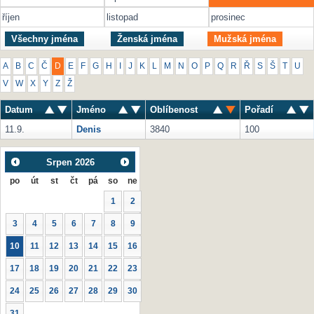
říjen
listopad
prosinec
Všechny jména
Ženská jména
Mužská jména
A
B
C
Č
D
E
F
G
H
I
J
K
L
M
N
O
P
Q
R
Ř
S
Š
T
U
V
W
X
Y
Z
Ž
Datum
Jméno
Oblíbenost
Pořadí
11.9.
Denis
3840
100
Srpen
2026
po
út
st
čt
pá
so
ne
1
2
3
4
5
6
7
8
9
10
11
12
13
14
15
16
17
18
19
20
21
22
23
24
25
26
27
28
29
30
31