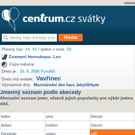
reklama
Přesný čas:
14
41
/ týden v roce:
33
Znamení Horoskopu:
Lev
Fáze měsíce:
Dnes je:
10. 8. 2026 Pondělí
Vavřinec
Dnes má svátek:
Významné dny:
Mezinárodní den baru Jekyll&Hyde
Jmenný seznam podle abecedy
Abecední seznam jmen, včetně jejich popularity pro výběr jména
dítě.
leden
únor
březen
duben
květen
červen
červenec
srpen
září