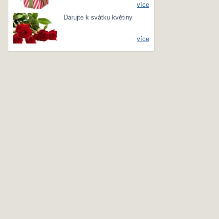
více
Darujte k svátku květiny
více