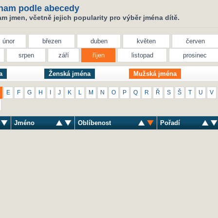
nam podle abecedy
 jmen, včetně jejich popularity pro výběr jména dítě.
únor
březen
duben
květen
červen
srpen
září
říjen
listopad
prosinec
a
Ženská jména
Mužská jména
E
F
G
H
I
J
K
L
M
N
O
P
Q
R
Ř
S
Š
T
U
V
Jméno
Oblíbenost
Pořadí