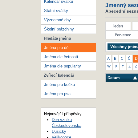
Kalendář svátků
Jmenný sez
Státní svátky
Abecední seznam
Významné dny
leden
Školní prázdniny
červenec
Hledáte jméno
Všechny jmén
Jména pro děti
Jména dle četnosti
A
B
C
Č
D
Jména dle popularity
W
X
Y
Z
Ž
Zvířecí kalendář
Datum
Jméno pro kočku
Jméno pro psa
Nejnovější příspěvky
Den vzniku
Československa
Dušičky
Velikonoce