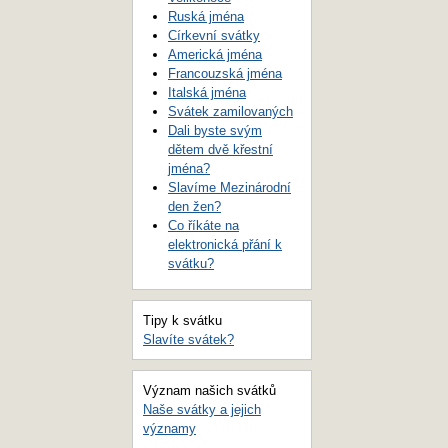
Ruská jména
Církevní svátky
Americká jména
Francouzská jména
Italská jména
Svátek zamilovaných
Dali byste svým
dětem dvě křestní
jména?
Slavíme Mezinárodní
den žen?
Co říkáte na
elektronická přání k
svátku?
Tipy k svátku
Slavíte svátek?
Význam našich svátků
Naše svátky a jejich
významy