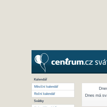
Kalendář
Měsíční kalendář
Dnes
Roční kalendář
Dnes má sv
Svátky