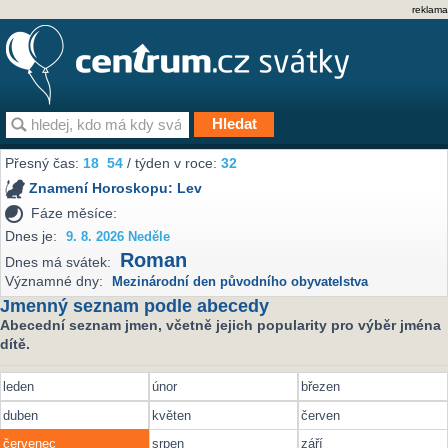
reklama
Přesný čas:
18
54
/ týden v roce:
32
Znamení Horoskopu:
Lev
Fáze měsíce:
Dnes je:
9. 8. 2026 Neděle
Roman
Dnes má svátek:
Významné dny:
Mezinárodní den původního obyvatelstva
Jmenný seznam podle abecedy
Abecední seznam jmen, včetně jejich popularity pro výběr jména
dítě.
leden
únor
březen
duben
květen
červen
červenec
srpen
září