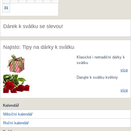
31
Dárek k svátku se slevou!
Najisto: Tipy na dárky k svátku
Klasické i netradiční dárky k
svátku
více
Darujte k svátku květiny
více
Kalendář
Měsíční kalendář
Roční kalendář