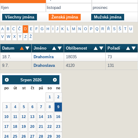
říjen
listopad
prosinec
Všechny jména
Ženská jména
Mužská jména
A
B
C
Č
D
E
F
G
H
I
J
K
L
M
N
O
P
Q
R
Ř
S
Š
T
U
V
W
X
Y
Z
Ž
Datum
Jméno
Oblíbenost
Pořadí
18.7.
Drahomíra
18035
73
9.7.
Drahoslava
4120
131
Srpen
2026
po
út
st
čt
pá
so
ne
1
2
3
4
5
6
7
8
9
10
11
12
13
14
15
16
17
18
19
20
21
22
23
24
25
26
27
28
29
30