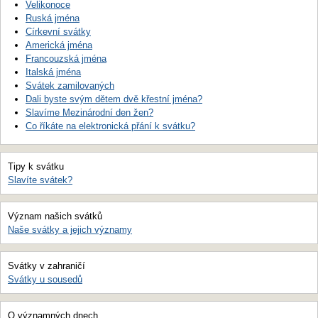
Velikonoce
Ruská jména
Církevní svátky
Americká jména
Francouzská jména
Italská jména
Svátek zamilovaných
Dali byste svým dětem dvě křestní jména?
Slavíme Mezinárodní den žen?
Co říkáte na elektronická přání k svátku?
Tipy k svátku
Slavíte svátek?
Význam našich svátků
Naše svátky a jejich významy
Svátky v zahraničí
Svátky u sousedů
O významných dnech