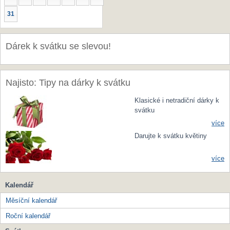
31
Dárek k svátku se slevou!
Najisto: Tipy na dárky k svátku
Klasické i netradiční dárky k
svátku
více
Darujte k svátku květiny
více
Kalendář
Měsíční kalendář
Roční kalendář