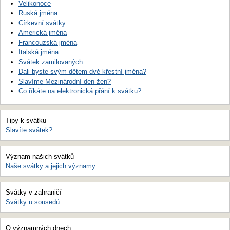
Velikonoce
Ruská jména
Církevní svátky
Americká jména
Francouzská jména
Italská jména
Svátek zamilovaných
Dali byste svým dětem dvě křestní jména?
Slavíme Mezinárodní den žen?
Co říkáte na elektronická přání k svátku?
Tipy k svátku
Slavíte svátek?
Význam našich svátků
Naše svátky a jejich významy
Svátky v zahraničí
Svátky u sousedů
O významných dnech