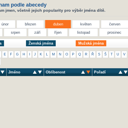
nam podle abecedy
 jmen, včetně jejich popularity pro výběr jména dítě.
únor
březen
duben
květen
červen
srpen
září
říjen
listopad
prosinec
a
Ženská jména
Mužská jména
E
F
G
H
I
J
K
L
M
N
O
P
Q
R
Ř
S
Š
T
U
V
Jméno
Oblíbenost
Pořadí