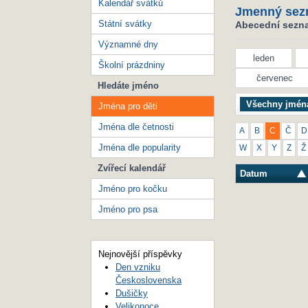
Kalendář svátků
Jmenný sez
Státní svátky
Abecední seznam
Významné dny
leden
Školní prázdniny
červenec
Hledáte jméno
Všechny jmén
Jména pro děti
Jména dle četnosti
A
B
C
Č
D
Jména dle popularity
W
X
Y
Z
Ž
Zvířecí kalendář
Datum
Jméno pro kočku
Jméno pro psa
Nejnovější příspěvky
Den vzniku
Československa
Dušičky
Velikonoce