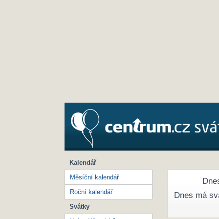
Kalendář
Měsíční kalendář
Dnes
Roční kalendář
Dnes má sv
Svátky