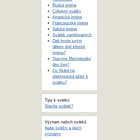
Ruská jména
Církevní svátky
Americká jména
Francouzská jména
Italská jména
Svátek zamilovaných
Dali byste svým
dětem dvě křestní
jména?
Slavíme Mezinárodní
den žen?
Co říkáte na
elektronická přání k
svátku?
Tipy k svátku
Slavíte svátek?
Význam našich svátků
Naše svátky a jejich
významy