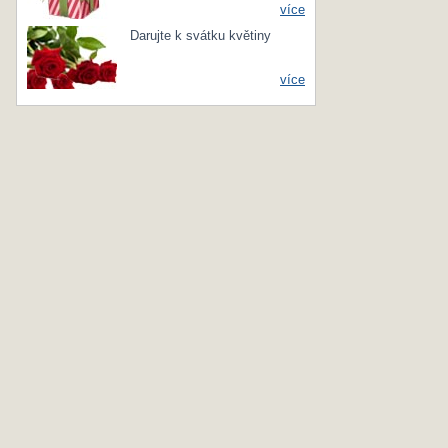
více
Darujte k svátku květiny
více