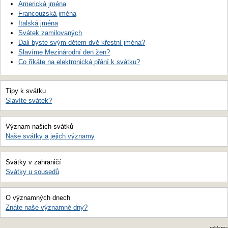
Americká jména
Francouzská jména
Italská jména
Svátek zamilovaných
Dali byste svým dětem dvě křestní jména?
Slavíme Mezinárodní den žen?
Co říkáte na elektronická přání k svátku?
Tipy k svátku
Slavíte svátek?
Význam našich svátků
Naše svátky a jejich významy
Svátky v zahraničí
Svátky u sousedů
O významných dnech
Znáte naše významné dny?
reklama