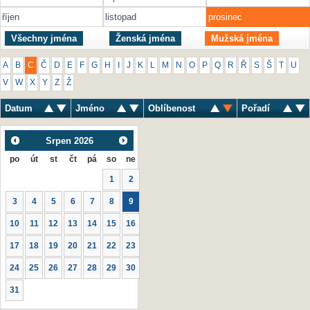
říjen
listopad
prosinec
Všechny jména
Ženská jména
Mužská jména
A
B
C
Č
D
E
F
G
H
I
J
K
L
M
N
O
P
Q
R
Ř
S
Š
T
U
V
W
X
Y
Z
Ž
Datum
Jméno
Oblíbenost
Pořadí
Srpen
2026
po
út
st
čt
pá
so
ne
1
2
3
4
5
6
7
8
9
10
11
12
13
14
15
16
17
18
19
20
21
22
23
24
25
26
27
28
29
30
31