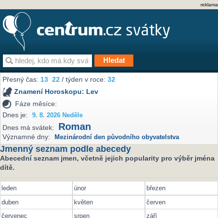
reklama
Přesný čas:
13
22
/ týden v roce:
32
Znamení Horoskopu:
Lev
Fáze měsíce:
Dnes je:
9. 8. 2026 Neděle
Roman
Dnes má svátek:
Významné dny:
Mezinárodní den původního obyvatelstva
Jmenný seznam podle abecedy
Abecední seznam jmen, včetně jejich popularity pro výběr jména
dítě.
leden
únor
březen
duben
květen
červen
červenec
srpen
září