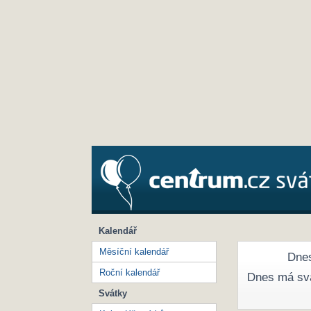
Kalendář
Měsíční kalendář
Dnes
Roční kalendář
Dnes má sv
Svátky