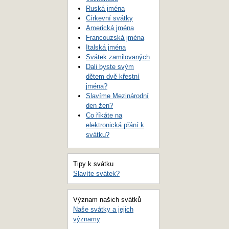
Ruská jména
Církevní svátky
Americká jména
Francouzská jména
Italská jména
Svátek zamilovaných
Dali byste svým
dětem dvě křestní
jména?
Slavíme Mezinárodní
den žen?
Co říkáte na
elektronická přání k
svátku?
Tipy k svátku
Slavíte svátek?
Význam našich svátků
Naše svátky a jejich
významy