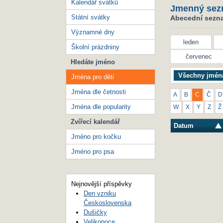
Kalendář svátků
Jmenný sez
Státní svátky
Abecední seznam
Významné dny
leden
Školní prázdniny
červenec
Hledáte jméno
Všechny jmén
Jména pro děti
Jména dle četnosti
A
B
C
Č
D
Jména dle popularity
W
X
Y
Z
Ž
Zvířecí kalendář
Datum
Jméno pro kočku
Jméno pro psa
Nejnovější příspěvky
Den vzniku
Československa
Dušičky
Velikonoce