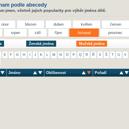
nam podle abecedy
 jmen, včetně jejich popularity pro výběr jména dítě.
únor
březen
duben
květen
červen
srpen
září
říjen
listopad
prosinec
a
Ženská jména
Mužská jména
E
F
G
H
I
J
K
L
M
N
O
P
Q
R
Ř
S
Š
T
U
V
Jméno
Oblíbenost
Pořadí