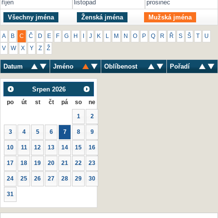
říjen
listopad
prosinec
Všechny jména
Ženská jména
Mužská jména
A
B
C
Č
D
E
F
G
H
I
J
K
L
M
N
O
P
Q
R
Ř
S
Š
T
U
V
W
X
Y
Z
Ž
Datum
Jméno
Oblíbenost
Pořadí
Srpen
2026
po
út
st
čt
pá
so
ne
1
2
3
4
5
6
7
8
9
10
11
12
13
14
15
16
17
18
19
20
21
22
23
24
25
26
27
28
29
30
31