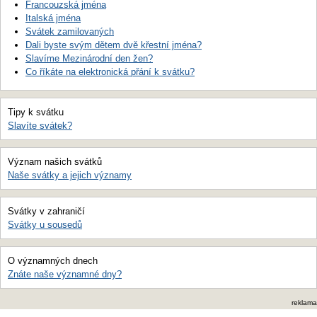
Francouzská jména
Italská jména
Svátek zamilovaných
Dali byste svým dětem dvě křestní jména?
Slavíme Mezinárodní den žen?
Co říkáte na elektronická přání k svátku?
Tipy k svátku
Slavíte svátek?
Význam našich svátků
Naše svátky a jejich významy
Svátky v zahraničí
Svátky u sousedů
O významných dnech
Znáte naše významné dny?
reklama