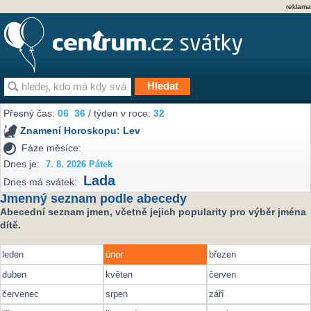
reklama
Přesný čas:
06
:
36
/ týden v roce:
32
Znamení Horoskopu:
Lev
Fáze měsíce:
Dnes je:
7. 8. 2026 Pátek
Lada
Dnes má svátek:
Jmenný seznam podle abecedy
Abecední seznam jmen, včetně jejich popularity pro výběr jména
dítě.
leden
únor
březen
duben
květen
červen
červenec
srpen
září