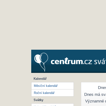
Kalendář
Měsíční kalendář
Dnes
Roční kalendář
Dnes má sv
Svátky
Významné 