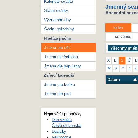
Kalendář svátků
Jmenný sez
Státní svátky
Abecední seznam
Významné dny
leden
Školní prázdniny
červenec
Hledáte jméno
Jména pro děti
Všechny jmén
Jména dle četnosti
A
B
C
Č
D
Jména dle popularity
W
X
Y
Z
Ž
Zvířecí kalendář
Datum
Jméno pro kočku
Jméno pro psa
Nejnovější příspěvky
Den vzniku
Československa
Dušičky
Velikonoce