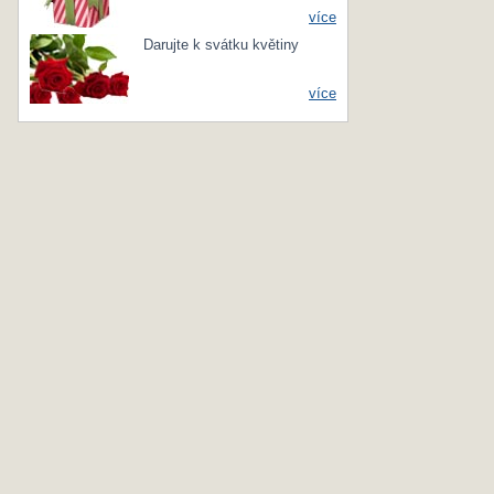
více
Darujte k svátku květiny
více