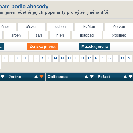
nam podle abecedy
 jmen, včetně jejich popularity pro výběr jména dítě.
únor
březen
duben
květen
červen
srpen
září
říjen
listopad
prosinec
a
Ženská jména
Mužská jména
E
F
G
H
I
J
K
L
M
N
O
P
Q
R
Ř
S
Š
T
U
V
Jméno
Oblíbenost
Pořadí