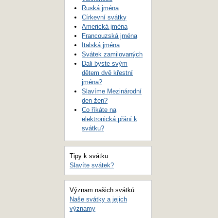
Ruská jména
Církevní svátky
Americká jména
Francouzská jména
Italská jména
Svátek zamilovaných
Dali byste svým
dětem dvě křestní
jména?
Slavíme Mezinárodní
den žen?
Co říkáte na
elektronická přání k
svátku?
Tipy k svátku
Slavíte svátek?
Význam našich svátků
Naše svátky a jejich
významy