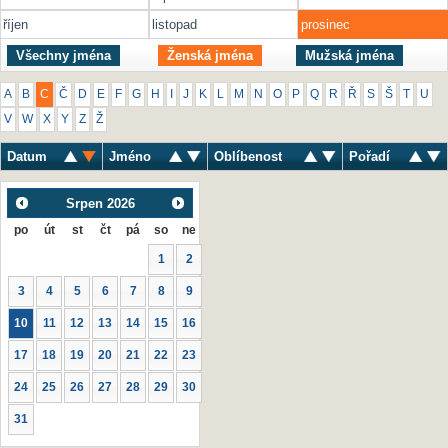
říjen
listopad
prosinec
Všechny jména
Ženská jména
Mužská jména
A
B
C
Č
D
E
F
G
H
I
J
K
L
M
N
O
P
Q
R
Ř
S
Š
T
U
V
W
X
Y
Z
Ž
Datum
Jméno
Oblíbenost
Pořadí
Srpen
2026
po
út
st
čt
pá
so
ne
1
2
3
4
5
6
7
8
9
10
11
12
13
14
15
16
17
18
19
20
21
22
23
24
25
26
27
28
29
30
31