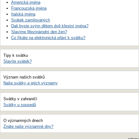
Americká jména
Francouzská jména
Italská jména
Svátek zamilovaných
Dali byste svým dětem dvě křestní jména?
Slavíme Mezinárodní den žen?
Co říkáte na elektronická přání k svátku?
Tipy k svátku
Slavíte svátek?
Význam našich svátků
Naše svátky a jejich významy
Svátky v zahraničí
Svátky u sousedů
O významných dnech
Znáte naše významné dny?
reklama