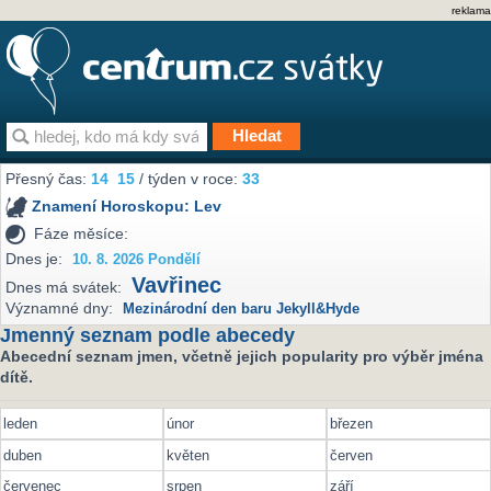
reklama
Přesný čas:
14
15
/ týden v roce:
33
Znamení Horoskopu:
Lev
Fáze měsíce:
Dnes je:
10. 8. 2026 Pondělí
Vavřinec
Dnes má svátek:
Významné dny:
Mezinárodní den baru Jekyll&Hyde
Jmenný seznam podle abecedy
Abecední seznam jmen, včetně jejich popularity pro výběr jména
dítě.
leden
únor
březen
duben
květen
červen
červenec
srpen
září