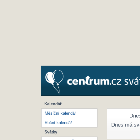
Kalendář
Měsíční kalendář
Dnes
Roční kalendář
Dnes má sv
Svátky