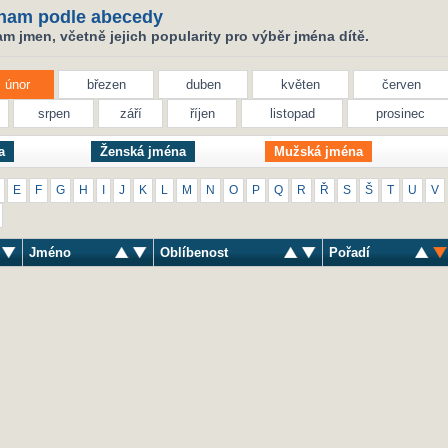
nam podle abecedy
 jmen, včetně jejich popularity pro výběr jména dítě.
únor
březen
duben
květen
červen
srpen
září
říjen
listopad
prosinec
a
Ženská jména
Mužská jména
E
F
G
H
I
J
K
L
M
N
O
P
Q
R
Ř
S
Š
T
U
V
Jméno
Oblíbenost
Pořadí