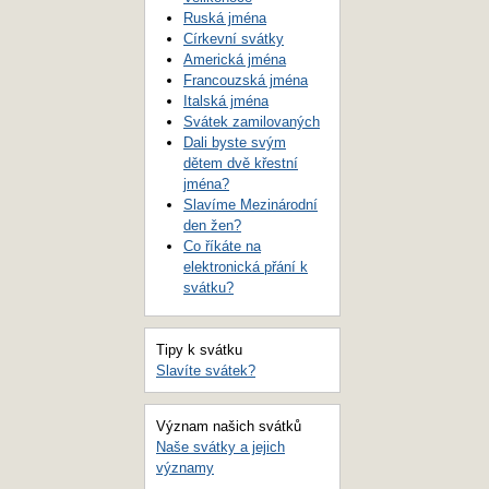
Ruská jména
Církevní svátky
Americká jména
Francouzská jména
Italská jména
Svátek zamilovaných
Dali byste svým
dětem dvě křestní
jména?
Slavíme Mezinárodní
den žen?
Co říkáte na
elektronická přání k
svátku?
Tipy k svátku
Slavíte svátek?
Význam našich svátků
Naše svátky a jejich
významy