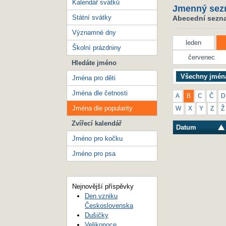
Kalendář svátků
Jmenný sez
Státní svátky
Abecední seznam
Významné dny
leden
Školní prázdniny
červenec
Hledáte jméno
Všechny jmén
Jména pro děti
Jména dle četnosti
A
B
C
Č
D
Jména dle popularity
W
X
Y
Z
Ž
Zvířecí kalendář
Datum
Jméno pro kočku
Jméno pro psa
Nejnovější příspěvky
Den vzniku
Československa
Dušičky
Velikonoce