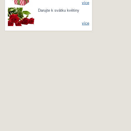
více
Darujte k svátku květiny
více