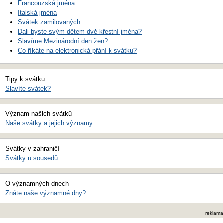
Francouzská jména
Italská jména
Svátek zamilovaných
Dali byste svým dětem dvě křestní jména?
Slavíme Mezinárodní den žen?
Co říkáte na elektronická přání k svátku?
Tipy k svátku
Slavíte svátek?
Význam našich svátků
Naše svátky a jejich významy
Svátky v zahraničí
Svátky u sousedů
O významných dnech
Znáte naše významné dny?
reklama