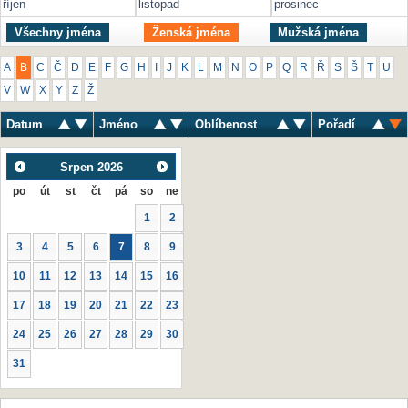
říjen
listopad
prosinec
Všechny jména
Ženská jména
Mužská jména
A
B
C
Č
D
E
F
G
H
I
J
K
L
M
N
O
P
Q
R
Ř
S
Š
T
U
V
W
X
Y
Z
Ž
Datum
Jméno
Oblíbenost
Pořadí
Srpen
2026
po
út
st
čt
pá
so
ne
1
2
3
4
5
6
7
8
9
10
11
12
13
14
15
16
17
18
19
20
21
22
23
24
25
26
27
28
29
30
31