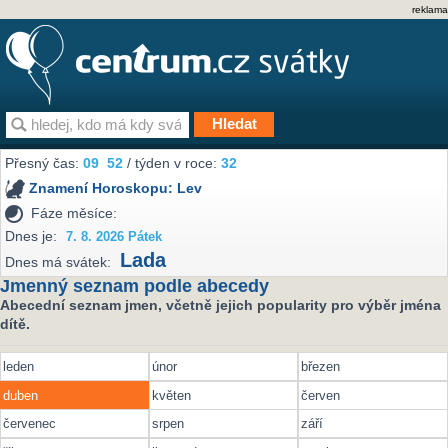
reklama
Přesný čas:
09
52
/ týden v roce:
32
Znamení Horoskopu:
Lev
Fáze měsíce:
Dnes je:
7. 8. 2026 Pátek
Lada
Dnes má svátek:
Jmenný seznam podle abecedy
Abecední seznam jmen, včetně jejich popularity pro výběr jména
dítě.
leden
únor
březen
duben
květen
červen
červenec
srpen
září