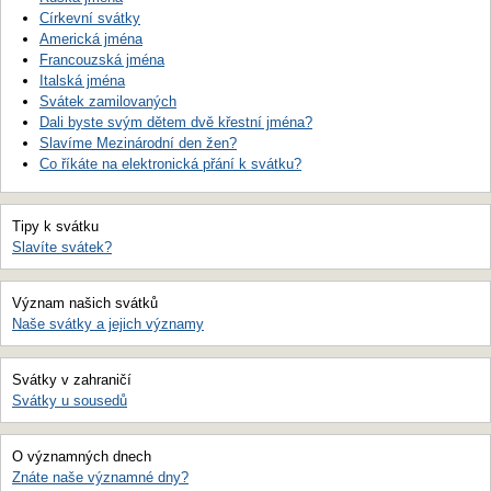
Církevní svátky
Americká jména
Francouzská jména
Italská jména
Svátek zamilovaných
Dali byste svým dětem dvě křestní jména?
Slavíme Mezinárodní den žen?
Co říkáte na elektronická přání k svátku?
Tipy k svátku
Slavíte svátek?
Význam našich svátků
Naše svátky a jejich významy
Svátky v zahraničí
Svátky u sousedů
O významných dnech
Znáte naše významné dny?