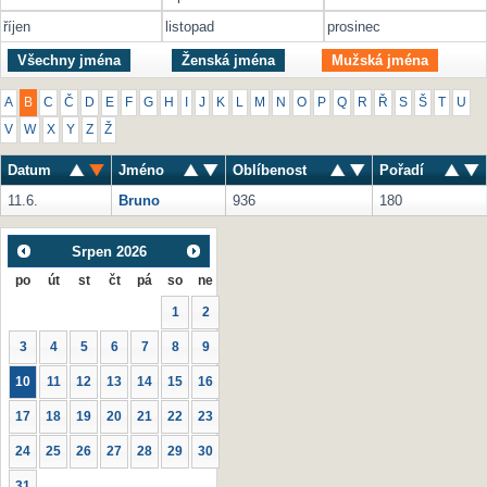
říjen
listopad
prosinec
Všechny jména
Ženská jména
Mužská jména
A
B
C
Č
D
E
F
G
H
I
J
K
L
M
N
O
P
Q
R
Ř
S
Š
T
U
V
W
X
Y
Z
Ž
Datum
Jméno
Oblíbenost
Pořadí
11.6.
Bruno
936
180
Srpen
2026
po
út
st
čt
pá
so
ne
1
2
3
4
5
6
7
8
9
10
11
12
13
14
15
16
17
18
19
20
21
22
23
24
25
26
27
28
29
30
31