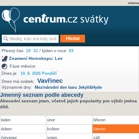
reklama
Přesný čas:
10
31
/ týden v roce:
33
Znamení Horoskopu:
Lev
Fáze měsíce:
Dnes je:
10. 8. 2026 Pondělí
Vavřinec
Dnes má svátek:
Významné dny:
Mezinárodní den baru Jekyll&Hyde
Jmenný seznam podle abecedy
Abecední seznam jmen, včetně jejich popularity pro výběr jména
dítě.
leden
únor
březen
duben
květen
červen
červenec
srpen
září