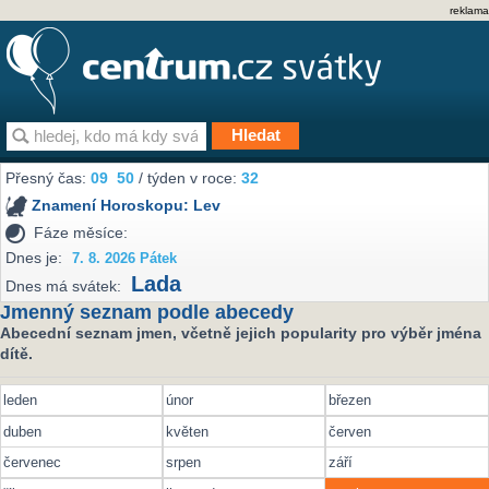
reklama
Přesný čas:
09
50
/ týden v roce:
32
Znamení Horoskopu:
Lev
Fáze měsíce:
Dnes je:
7. 8. 2026 Pátek
Lada
Dnes má svátek:
Jmenný seznam podle abecedy
Abecední seznam jmen, včetně jejich popularity pro výběr jména
dítě.
leden
únor
březen
duben
květen
červen
červenec
srpen
září