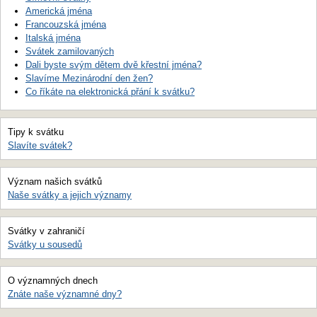
Americká jména
Francouzská jména
Italská jména
Svátek zamilovaných
Dali byste svým dětem dvě křestní jména?
Slavíme Mezinárodní den žen?
Co říkáte na elektronická přání k svátku?
Tipy k svátku
Slavíte svátek?
Význam našich svátků
Naše svátky a jejich významy
Svátky v zahraničí
Svátky u sousedů
O významných dnech
Znáte naše významné dny?