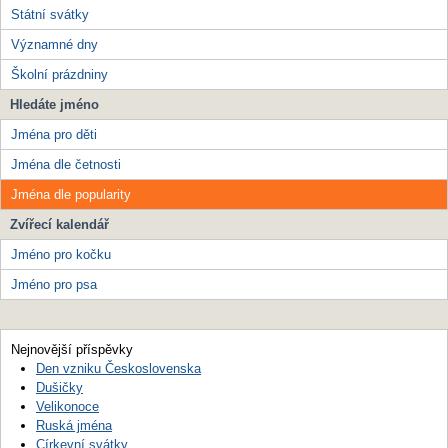
Státní svátky
Významné dny
Školní prázdniny
Hledáte jméno
Jména pro děti
Jména dle četnosti
Jména dle popularity
Zvířecí kalendář
Jméno pro kočku
Jméno pro psa
Nejnovější příspěvky
Den vzniku Československa
Dušičky
Velikonoce
Ruská jména
Církevní svátky