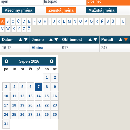
říjen
listopad
prosinec
Všechny jména
Ženská jména
Mužská jména
A
B
C
Č
D
E
F
G
H
I
J
K
L
M
N
O
P
Q
R
Ř
S
Š
T
U
V
W
X
Y
Z
Ž
Datum
Jméno
Oblíbenost
Pořadí
16.12.
Albína
917
247
Srpen
2026
po
út
st
čt
pá
so
ne
1
2
3
4
5
6
7
8
9
10
11
12
13
14
15
16
17
18
19
20
21
22
23
24
25
26
27
28
29
30
31