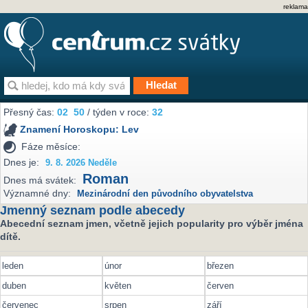
reklama
Přesný čas:
02
50
/ týden v roce:
32
Znamení Horoskopu:
Lev
Fáze měsíce:
Dnes je:
9. 8. 2026 Neděle
Roman
Dnes má svátek:
Významné dny:
Mezinárodní den původního obyvatelstva
Jmenný seznam podle abecedy
Abecední seznam jmen, včetně jejich popularity pro výběr jména
dítě.
leden
únor
březen
duben
květen
červen
červenec
srpen
září