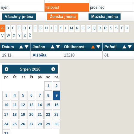
říjen
listopad
prosinec
Všechny jména
Ženská jména
Mužská jména
A
B
C
Č
D
E
F
G
H
I
J
K
L
M
N
O
P
Q
R
Ř
S
Š
T
U
V
W
X
Y
Z
Ž
Datum
Jméno
Oblíbenost
Pořadí
19.11.
Alžběta
13210
81
Srpen
2026
po
út
st
čt
pá
so
ne
1
2
3
4
5
6
7
8
9
10
11
12
13
14
15
16
17
18
19
20
21
22
23
24
25
26
27
28
29
30
31