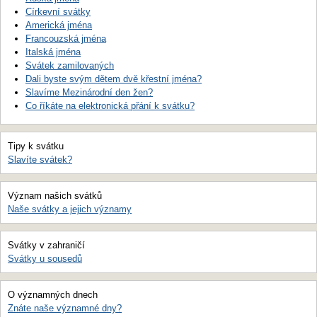
Církevní svátky
Americká jména
Francouzská jména
Italská jména
Svátek zamilovaných
Dali byste svým dětem dvě křestní jména?
Slavíme Mezinárodní den žen?
Co říkáte na elektronická přání k svátku?
Tipy k svátku
Slavíte svátek?
Význam našich svátků
Naše svátky a jejich významy
Svátky v zahraničí
Svátky u sousedů
O významných dnech
Znáte naše významné dny?