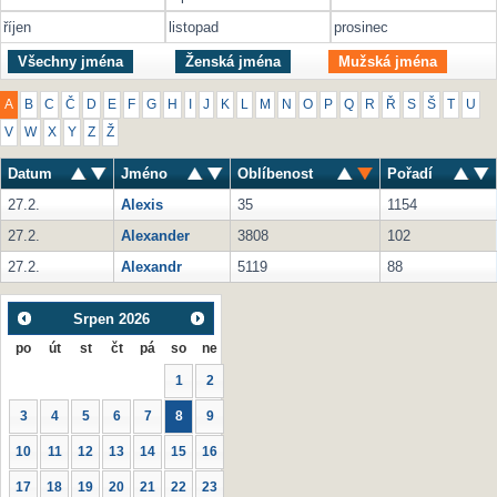
říjen
listopad
prosinec
Všechny jména
Ženská jména
Mužská jména
A
B
C
Č
D
E
F
G
H
I
J
K
L
M
N
O
P
Q
R
Ř
S
Š
T
U
V
W
X
Y
Z
Ž
Datum
Jméno
Oblíbenost
Pořadí
27.2.
Alexis
35
1154
27.2.
Alexander
3808
102
27.2.
Alexandr
5119
88
Srpen
2026
po
út
st
čt
pá
so
ne
1
2
3
4
5
6
7
8
9
10
11
12
13
14
15
16
17
18
19
20
21
22
23