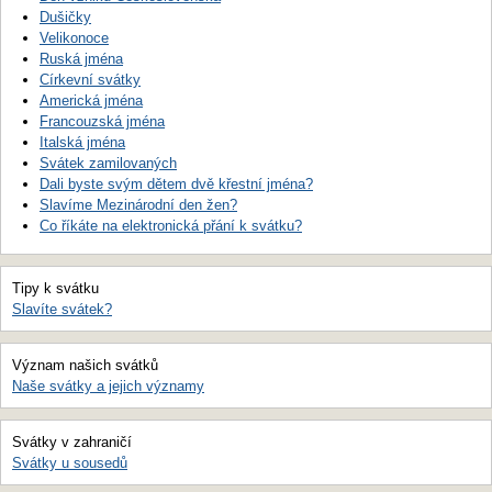
Dušičky
Velikonoce
Ruská jména
Církevní svátky
Americká jména
Francouzská jména
Italská jména
Svátek zamilovaných
Dali byste svým dětem dvě křestní jména?
Slavíme Mezinárodní den žen?
Co říkáte na elektronická přání k svátku?
Tipy k svátku
Slavíte svátek?
Význam našich svátků
Naše svátky a jejich významy
Svátky v zahraničí
Svátky u sousedů