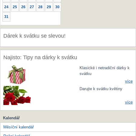
24
25
26
27
28
29
30
31
Dárek k svátku se slevou!
Najisto: Tipy na dárky k svátku
Klasické i netradiční dárky k
svátku
více
Darujte k svátku květiny
více
Kalendář
Měsíční kalendář