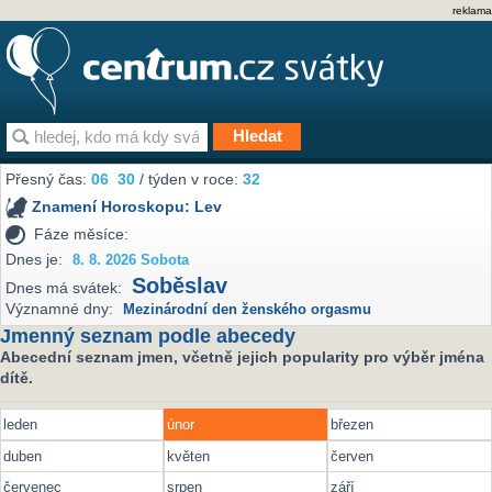
reklama
Přesný čas:
06
30
/ týden v roce:
32
Znamení Horoskopu:
Lev
Fáze měsíce:
Dnes je:
8. 8. 2026 Sobota
Soběslav
Dnes má svátek:
Významné dny:
Mezinárodní den ženského orgasmu
Jmenný seznam podle abecedy
Abecední seznam jmen, včetně jejich popularity pro výběr jména
dítě.
leden
únor
březen
duben
květen
červen
červenec
srpen
září