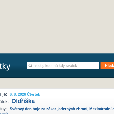
 je:
6. 8. 2026 Čtvrtek
Oldřiška
átek:
dny:
Světový den boje za zákaz jaderných zbraní
,
Mezinárodní 
a mír