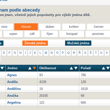
nam podle abecedy
 jmen, včetně jejich popularity pro výběr jména dítě.
únor
březen
duben
květen
červen
srpen
září
říjen
listopad
prosinec
a
Ženská jména
Mužská jména
E
F
G
H
I
J
K
L
M
N
O
P
Q
R
Ř
S
Š
T
U
V
Jméno
Oblíbenost
Pořadí
Agnes
93
786
Anděla
4239
128
Andělína
19
1618
Anežka
20165
68
Angelina
115
666