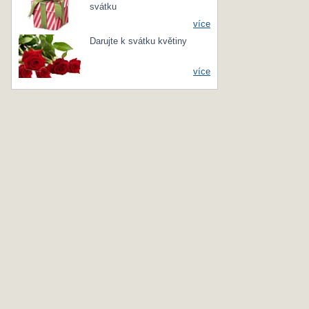
svátku
více
Darujte k svátku květiny
více