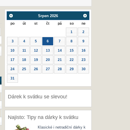
Srpen
2026
po
út
st
čt
pá
so
ne
1
2
3
4
5
6
7
8
9
10
11
12
13
14
15
16
17
18
19
20
21
22
23
24
25
26
27
28
29
30
31
Dárek k svátku se slevou!
Najisto: Tipy na dárky k svátku
Klasické i netradiční dárky k