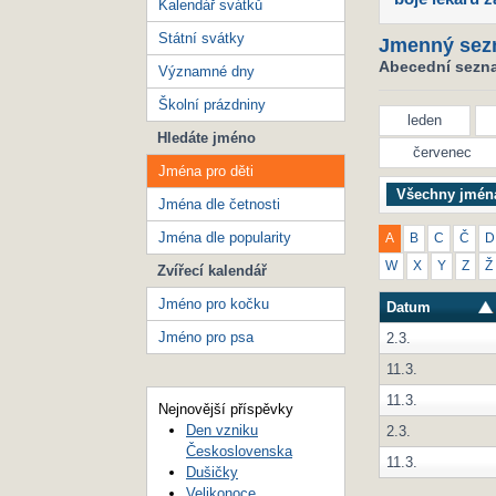
Kalendář svátků
Státní svátky
Jmenný sez
Abecední seznam
Významné dny
Školní prázdniny
leden
Hledáte jméno
červenec
Jména pro děti
Všechny jmén
Jména dle četnosti
Jména dle popularity
A
B
C
Č
D
W
X
Y
Z
Ž
Zvířecí kalendář
Jméno pro kočku
Datum
Jméno pro psa
2.3.
11.3.
11.3.
Nejnovější příspěvky
Den vzniku
2.3.
Československa
11.3.
Dušičky
Velikonoce