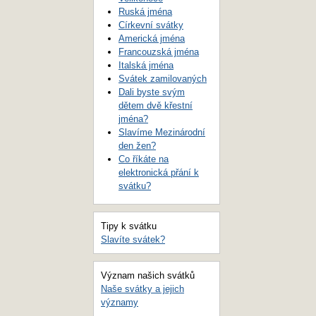
Ruská jména
Církevní svátky
Americká jména
Francouzská jména
Italská jména
Svátek zamilovaných
Dali byste svým
dětem dvě křestní
jména?
Slavíme Mezinárodní
den žen?
Co říkáte na
elektronická přání k
svátku?
Tipy k svátku
Slavíte svátek?
Význam našich svátků
Naše svátky a jejich
významy