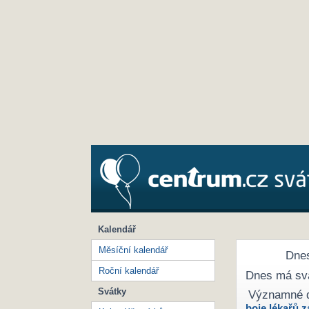
Kalendář
Měsíční kalendář
Dnes
Roční kalendář
Dnes má sv
Svátky
Významné 
boje lékařů z