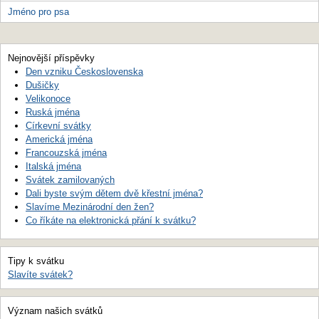
Jméno pro psa
Nejnovější příspěvky
Den vzniku Československa
Dušičky
Velikonoce
Ruská jména
Církevní svátky
Americká jména
Francouzská jména
Italská jména
Svátek zamilovaných
Dali byste svým dětem dvě křestní jména?
Slavíme Mezinárodní den žen?
Co říkáte na elektronická přání k svátku?
Tipy k svátku
Slavíte svátek?
Význam našich svátků