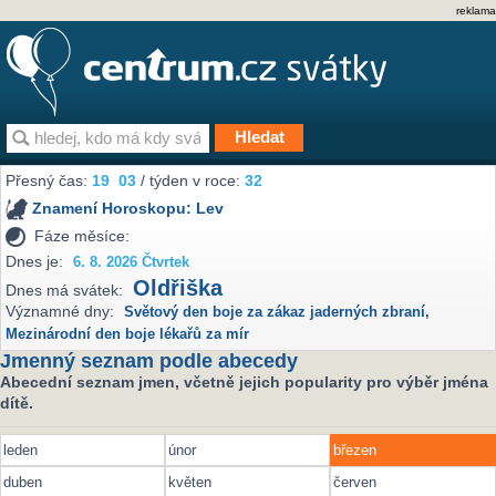
reklama
Přesný čas:
19
03
/ týden v roce:
32
Znamení Horoskopu:
Lev
Fáze měsíce:
Dnes je:
6. 8. 2026 Čtvrtek
Oldřiška
Dnes má svátek:
Významné dny:
Světový den boje za zákaz jaderných zbraní
,
Mezinárodní den boje lékařů za mír
Jmenný seznam podle abecedy
Abecední seznam jmen, včetně jejich popularity pro výběr jména
dítě.
leden
únor
březen
duben
květen
červen