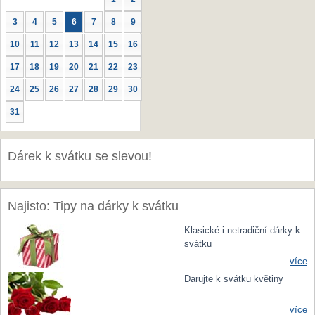
3
4
5
6
7
8
9
10
11
12
13
14
15
16
17
18
19
20
21
22
23
24
25
26
27
28
29
30
31
Dárek k svátku se slevou!
Najisto: Tipy na dárky k svátku
Klasické i netradiční dárky k
svátku
více
Darujte k svátku květiny
více