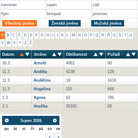
červenec
srpen
září
říjen
listopad
prosinec
Všechny jména
Ženská jména
Mužská jména
A
B
C
Č
D
E
F
G
H
I
J
K
L
M
N
O
P
Q
R
Ř
S
Š
T
U
V
W
X
Y
Z
Ž
Datum
Jméno
Oblíbenost
Pořadí
30.3.
Arnošt
4981
90
11.3.
Anděla
4239
128
11.3.
Andělína
19
1618
11.3.
Angelina
115
666
2.3.
Agnes
93
786
2.3.
Anežka
20165
68
Srpen
2026
po
út
st
čt
pá
so
ne
1
2