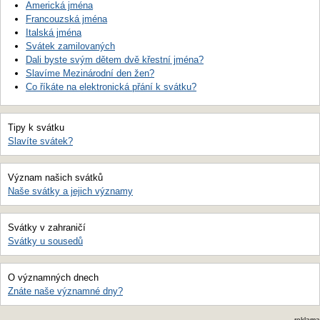
Americká jména
Francouzská jména
Italská jména
Svátek zamilovaných
Dali byste svým dětem dvě křestní jména?
Slavíme Mezinárodní den žen?
Co říkáte na elektronická přání k svátku?
Tipy k svátku
Slavíte svátek?
Význam našich svátků
Naše svátky a jejich významy
Svátky v zahraničí
Svátky u sousedů
O významných dnech
Znáte naše významné dny?
reklama