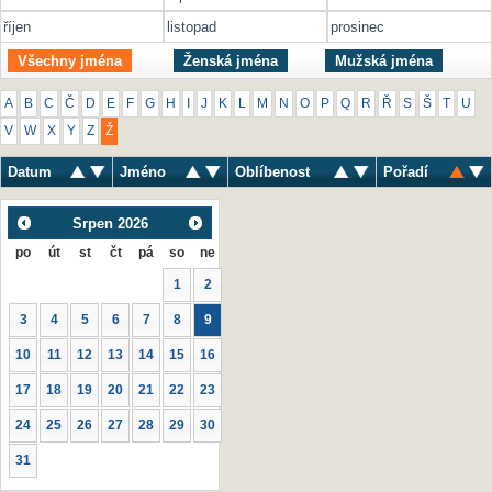
říjen
listopad
prosinec
Všechny jména
Ženská jména
Mužská jména
A
B
C
Č
D
E
F
G
H
I
J
K
L
M
N
O
P
Q
R
Ř
S
Š
T
U
V
W
X
Y
Z
Ž
Datum
Jméno
Oblíbenost
Pořadí
Srpen
2026
po
út
st
čt
pá
so
ne
1
2
3
4
5
6
7
8
9
10
11
12
13
14
15
16
17
18
19
20
21
22
23
24
25
26
27
28
29
30
31