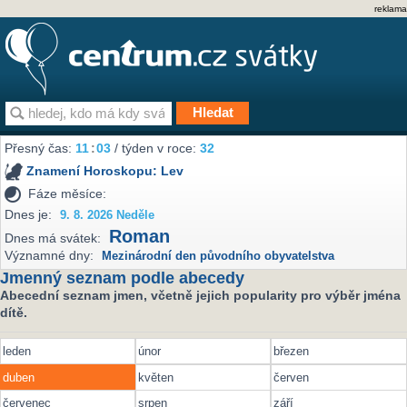
reklama
Přesný čas:
11
03
/ týden v roce:
32
Znamení Horoskopu:
Lev
Fáze měsíce:
Dnes je:
9. 8. 2026 Neděle
Roman
Dnes má svátek:
Významné dny:
Mezinárodní den původního obyvatelstva
Jmenný seznam podle abecedy
Abecední seznam jmen, včetně jejich popularity pro výběr jména
dítě.
leden
únor
březen
duben
květen
červen
červenec
srpen
září