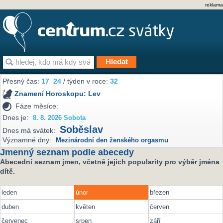
reklama
Přesný čas:
17
24
/ týden v roce:
32
Znamení Horoskopu:
Lev
Fáze měsíce:
Dnes je:
8. 8. 2026 Sobota
Soběslav
Dnes má svátek:
Významné dny:
Mezinárodní den ženského orgasmu
Jmenný seznam podle abecedy
Abecední seznam jmen, včetně jejich popularity pro výběr jména
dítě.
leden
únor
březen
duben
květen
červen
červenec
srpen
září