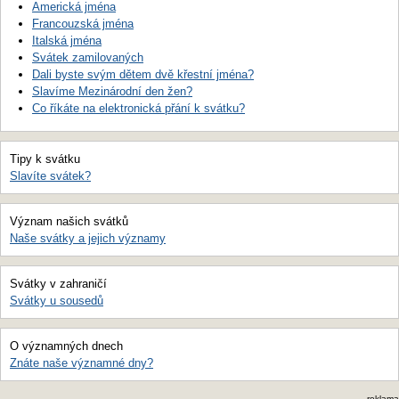
Americká jména
Francouzská jména
Italská jména
Svátek zamilovaných
Dali byste svým dětem dvě křestní jména?
Slavíme Mezinárodní den žen?
Co říkáte na elektronická přání k svátku?
Tipy k svátku
Slavíte svátek?
Význam našich svátků
Naše svátky a jejich významy
Svátky v zahraničí
Svátky u sousedů
O významných dnech
Znáte naše významné dny?
reklama