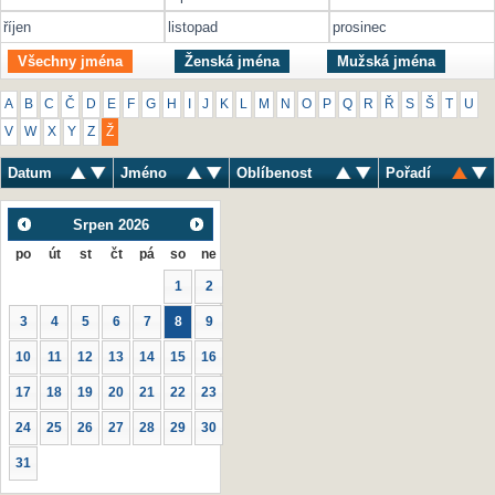
říjen
listopad
prosinec
Všechny jména
Ženská jména
Mužská jména
A
B
C
Č
D
E
F
G
H
I
J
K
L
M
N
O
P
Q
R
Ř
S
Š
T
U
V
W
X
Y
Z
Ž
Datum
Jméno
Oblíbenost
Pořadí
Srpen
2026
po
út
st
čt
pá
so
ne
1
2
3
4
5
6
7
8
9
10
11
12
13
14
15
16
17
18
19
20
21
22
23
24
25
26
27
28
29
30
31