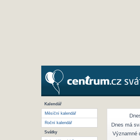
Kalendář
Měsíční kalendář
Dnes
Roční kalendář
Dnes má sv
Svátky
Významné 