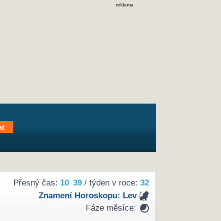
reklama
Přesný čas:
10
:
39
/ týden v roce:
32
Znamení Horoskopu:
Lev
Fáze měsíce: