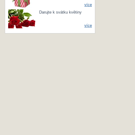
více
Darujte k svátku květiny
více