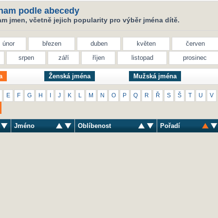
nam podle abecedy
 jmen, včetně jejich popularity pro výběr jména dítě.
únor
březen
duben
květen
červen
srpen
září
říjen
listopad
prosinec
a
Ženská jména
Mužská jména
E
F
G
H
I
J
K
L
M
N
O
P
Q
R
Ř
S
Š
T
U
V
Jméno
Oblíbenost
Pořadí