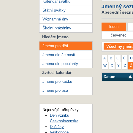
Kalendář svátků
Jmenný sez
Státní svátky
Abecední seznam
Významné dny
leden
Školní prázdniny
červenec
Hledáte jméno
Jména pro děti
Všechny jmén
Jména dle četnosti
A
B
C
Č
D
Jména dle popularity
W
X
Y
Z
Ž
Zvířecí kalendář
Datum
Jméno pro kočku
Jméno pro psa
Nejnovější příspěvky
Den vzniku
Československa
Dušičky
Velikonoce