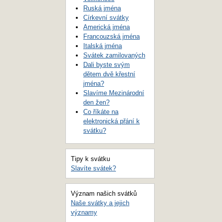
Ruská jména
Církevní svátky
Americká jména
Francouzská jména
Italská jména
Svátek zamilovaných
Dali byste svým
dětem dvě křestní
jména?
Slavíme Mezinárodní
den žen?
Co říkáte na
elektronická přání k
svátku?
Tipy k svátku
Slavíte svátek?
Význam našich svátků
Naše svátky a jejich
významy