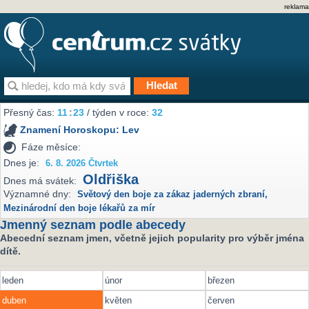
reklama
Přesný čas:
11
23
/ týden v roce:
32
Znamení Horoskopu:
Lev
Fáze měsíce:
Dnes je:
6. 8. 2026 Čtvrtek
Oldřiška
Dnes má svátek:
Významné dny:
Světový den boje za zákaz jaderných zbraní
,
Mezinárodní den boje lékařů za mír
Jmenný seznam podle abecedy
Abecední seznam jmen, včetně jejich popularity pro výběr jména
dítě.
leden
únor
březen
duben
květen
červen