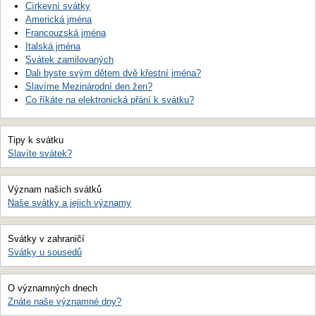
Církevní svátky
Americká jména
Francouzská jména
Italská jména
Svátek zamilovaných
Dali byste svým dětem dvě křestní jména?
Slavíme Mezinárodní den žen?
Co říkáte na elektronická přání k svátku?
Tipy k svátku
Slavíte svátek?
Význam našich svátků
Naše svátky a jejich významy
Svátky v zahraničí
Svátky u sousedů
O významných dnech
Znáte naše významné dny?