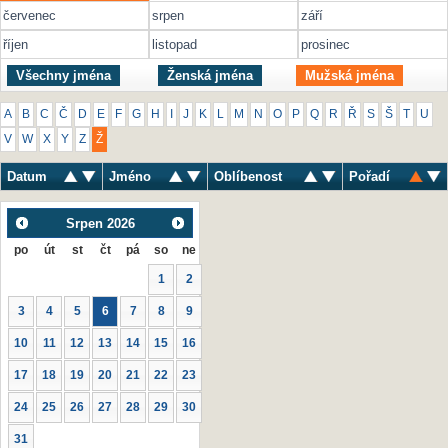
červenec
srpen
září
říjen
listopad
prosinec
Všechny jména
Ženská jména
Mužská jména
A
B
C
Č
D
E
F
G
H
I
J
K
L
M
N
O
P
Q
R
Ř
S
Š
T
U
V
W
X
Y
Z
Ž
Datum
Jméno
Oblíbenost
Pořadí
Srpen
2026
po
út
st
čt
pá
so
ne
1
2
3
4
5
6
7
8
9
10
11
12
13
14
15
16
17
18
19
20
21
22
23
24
25
26
27
28
29
30
31