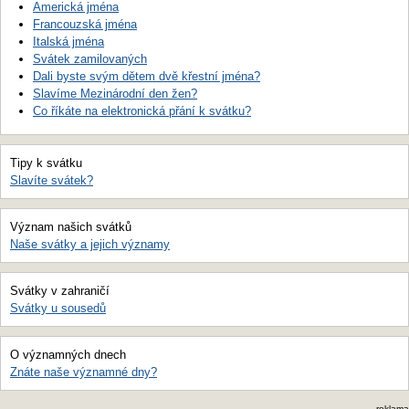
Americká jména
Francouzská jména
Italská jména
Svátek zamilovaných
Dali byste svým dětem dvě křestní jména?
Slavíme Mezinárodní den žen?
Co říkáte na elektronická přání k svátku?
Tipy k svátku
Slavíte svátek?
Význam našich svátků
Naše svátky a jejich významy
Svátky v zahraničí
Svátky u sousedů
O významných dnech
Znáte naše významné dny?
reklama