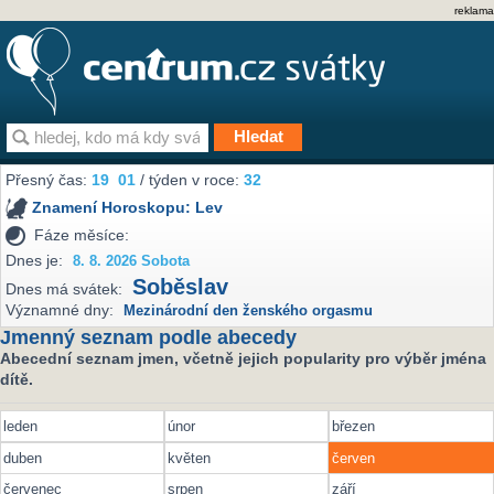
reklama
Přesný čas:
19
01
/ týden v roce:
32
Znamení Horoskopu:
Lev
Fáze měsíce:
Dnes je:
8. 8. 2026 Sobota
Soběslav
Dnes má svátek:
Významné dny:
Mezinárodní den ženského orgasmu
Jmenný seznam podle abecedy
Abecední seznam jmen, včetně jejich popularity pro výběr jména
dítě.
leden
únor
březen
duben
květen
červen
červenec
srpen
září