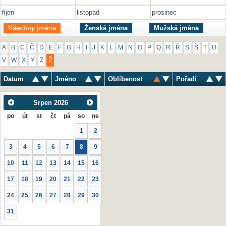
říjen
listopad
prosinec
Všechny jména
Ženská jména
Mužská jména
A
B
C
Č
D
E
F
G
H
I
J
K
L
M
N
O
P
Q
R
Ř
S
Š
T
U
V
W
X
Y
Z
Ž
Datum
Jméno
Oblíbenost
Pořadí
Srpen
2026
po
út
st
čt
pá
so
ne
1
2
3
4
5
6
7
8
9
10
11
12
13
14
15
16
17
18
19
20
21
22
23
24
25
26
27
28
29
30
31