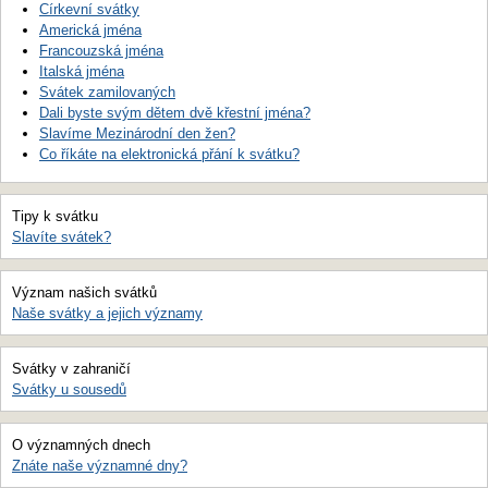
Církevní svátky
Americká jména
Francouzská jména
Italská jména
Svátek zamilovaných
Dali byste svým dětem dvě křestní jména?
Slavíme Mezinárodní den žen?
Co říkáte na elektronická přání k svátku?
Tipy k svátku
Slavíte svátek?
Význam našich svátků
Naše svátky a jejich významy
Svátky v zahraničí
Svátky u sousedů
O významných dnech
Znáte naše významné dny?