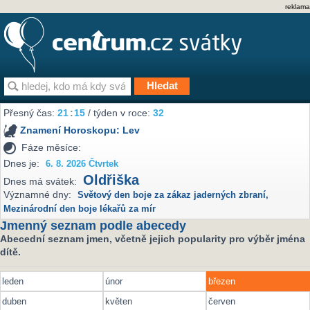
reklama
Přesný čas:
21
15
/ týden v roce:
32
Znamení Horoskopu:
Lev
Fáze měsíce:
Dnes je:
6. 8. 2026 Čtvrtek
Oldřiška
Dnes má svátek:
Významné dny:
Světový den boje za zákaz jaderných zbraní
,
Mezinárodní den boje lékařů za mír
Jmenný seznam podle abecedy
Abecední seznam jmen, včetně jejich popularity pro výběr jména
dítě.
leden
únor
březen
duben
květen
červen