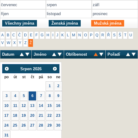
červenec
srpen
září
říjen
listopad
prosinec
Všechny jména
Ženská jména
Mužská jména
A
B
C
Č
D
E
F
G
H
I
J
K
L
M
N
O
P
Q
R
Ř
S
Š
T
U
V
W
X
Y
Z
Ž
Datum
Jméno
Oblíbenost
Pořadí
Srpen
2026
po
út
st
čt
pá
so
ne
1
2
3
4
5
6
7
8
9
10
11
12
13
14
15
16
17
18
19
20
21
22
23
24
25
26
27
28
29
30
31