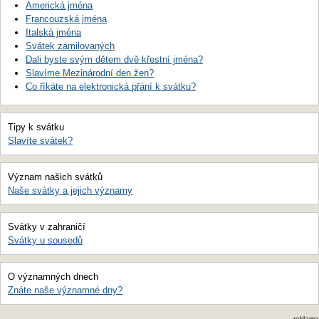
Americká jména
Francouzská jména
Italská jména
Svátek zamilovaných
Dali byste svým dětem dvě křestní jména?
Slavíme Mezinárodní den žen?
Co říkáte na elektronická přání k svátku?
Tipy k svátku
Slavíte svátek?
Význam našich svátků
Naše svátky a jejich významy
Svátky v zahraničí
Svátky u sousedů
O významných dnech
Znáte naše významné dny?
reklama