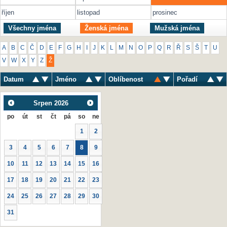
říjen
listopad
prosinec
Všechny jména
Ženská jména
Mužská jména
A
B
C
Č
D
E
F
G
H
I
J
K
L
M
N
O
P
Q
R
Ř
S
Š
T
U
V
W
X
Y
Z
Ž
Datum
Jméno
Oblíbenost
Pořadí
Srpen
2026
po
út
st
čt
pá
so
ne
1
2
3
4
5
6
7
8
9
10
11
12
13
14
15
16
17
18
19
20
21
22
23
24
25
26
27
28
29
30
31