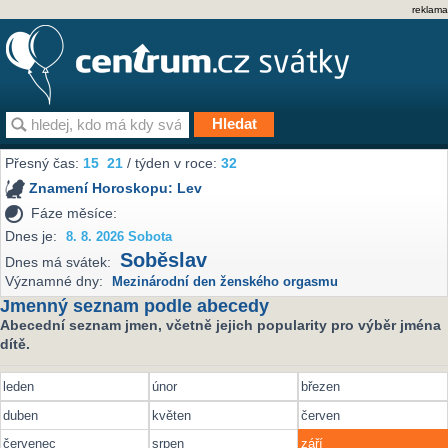
reklama
Přesný čas:
15
21
/ týden v roce:
32
Znamení Horoskopu:
Lev
Fáze měsíce:
Dnes je:
8. 8. 2026 Sobota
Soběslav
Dnes má svátek:
Významné dny:
Mezinárodní den ženského orgasmu
Jmenný seznam podle abecedy
Abecední seznam jmen, včetně jejich popularity pro výběr jména
dítě.
leden
únor
březen
duben
květen
červen
červenec
srpen
září